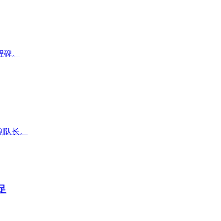
程碑。
副队长。
足