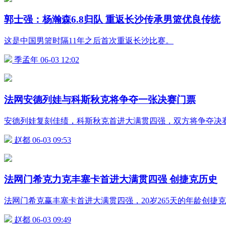
郭士强：杨瀚森6.8归队 重返长沙传承男篮优良传统
这是中国男篮时隔11年之后首次重返长沙比赛。
季孟年
06-03 12:02
法网安德列娃与科斯秋克将争夺一张决赛门票
安德列娃复刻佳绩，科斯秋克首进大满贯四强，双方将争夺决
赵都
06-03 09:53
法网门希克力克丰塞卡首进大满贯四强 创捷克历史
法网门希克赢丰塞卡首进大满贯四强，20岁265天的年龄创捷
赵都
06-03 09:49