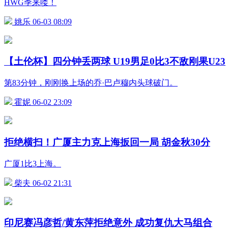
HWG季来喽！
姚乐
06-03 08:09
【土伦杯】四分钟丢两球 U19男足0比3不敌刚果U23
第83分钟，刚刚换上场的乔·巴卢穆内头球破门。
霍妮
06-02 23:09
拒绝横扫！广厦主力克上海扳回一局 胡金秋30分
广厦1比3上海。
柴夫
06-02 21:31
印尼赛冯彦哲/黄东萍拒绝意外 成功复仇大马组合