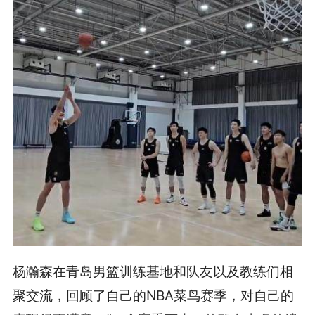
杨瀚森在青岛男篮训练基地和队友以及教练们相
聚交流，回顾了自己的NBA菜鸟赛季，对自己的