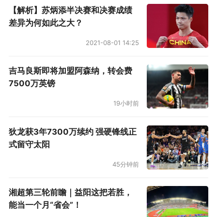
【解析】苏炳添半决赛和决赛成绩
差异为何如此之大？
2021-08-01 14:25
吉马良斯即将加盟阿森纳，转会费
7500万英镑
19小时前
狄龙获3年7300万续约 强硬锋线正
式留守太阳
45分钟前
湘超第三轮前瞻｜益阳这把若胜，
能当一个月“省会”！