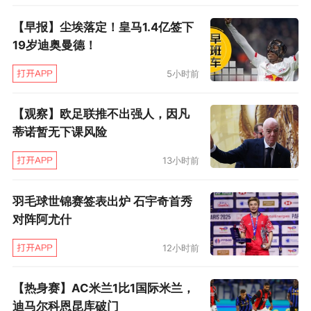
【早报】尘埃落定！皇马1.4亿签下
19岁迪奥曼德！
5小时前
【观察】欧足联推不出强人，因凡
蒂诺暂无下课风险
13小时前
羽毛球世锦赛签表出炉 石宇奇首秀
对阵阿尤什
12小时前
【热身赛】AC米兰1比1国际米兰，
迪马尔科恩昆库破门