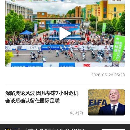
2026-05-28 05:20
深陷舆论风波 因凡蒂诺7小时危机
会谈后确认留任国际足联
4小时前