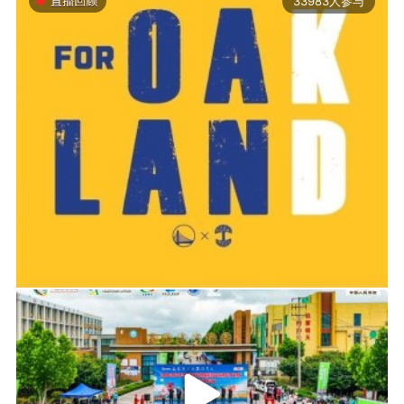
33983人参与
2019-06-14 01:03
2026年中国轮滑刷街竞速公开赛（山东莒县站）