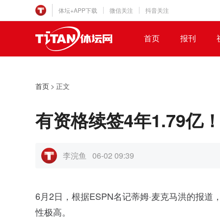
体坛+APP下载
微信关注
抖音关注
首页
报刊
首页
>
正文
有资格续签4年1.79
李浣鱼
06-02 09:39
6月2日，根据ESPN名记蒂姆·麦克马洪的报
性极高。