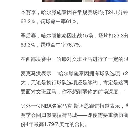
本赛季，哈尔滕施泰因在常规赛场均打24.1分钟，
62.2%，罚球命中率61%。
季后赛，哈尔滕施泰因出战15场，场均打23.3分钟
63.3%，罚球命中率76.7%。
在西部决赛中，哈滕对文班亚马进行了一定的
麦克马洪表示：“哈尔滕施泰因拥有球队选项（2
大，无论是执行球队选项还是续约，肯定是这
要面对文班亚马，你不想削弱你的前场深度。”
另外一位NBA名家马克·斯坦恩跟进报道表示
赛季会回归俄克拉荷马城——即便需要重新协
份4年最高1.79亿美元的合同。