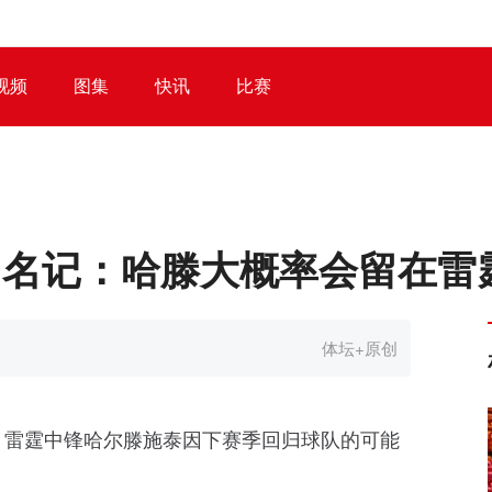
视频
图集
快讯
比赛
亿！名记：哈滕大概率会留在雷
体坛+原创
道，雷霆中锋哈尔滕施泰因下赛季回归球队的可能