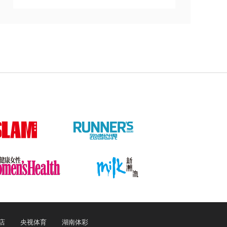
店
央视体育
湖南体彩