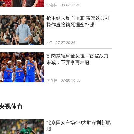
李喜林
08-02 12:30
新闻
抢不到人反而血赚 雷霆这波神
操作直接锁死掘金补强
小T
07-27 20:26
新闻
割肉减轻薪金负担！雷霆战力
未减：下赛季再冲冠
李喜林
07-26 10:53
新闻