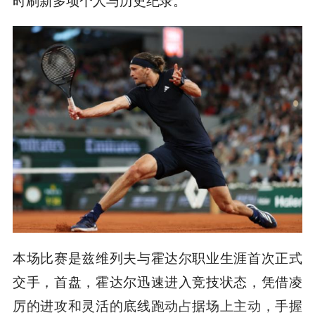
时刷新多项个人与历史纪录。
本场比赛是兹维列夫与霍达尔职业生涯首次正式
交手，首盘，霍达尔迅速进入竞技状态，凭借凌
厉的进攻和灵活的底线跑动占据场上主动，手握