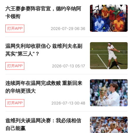
赛后，兹维列夫对这场比赛复盘道：“他开局打得
六王赛参赛阵容官宣，德约辛纳阿
太出色了，第一盘他的节奏非常好，第一盘前半
卡领衔
段几乎压制了我，而我完全没有找到感觉。我的
2026-07-29 06:36
回球太浅了，打得也非常被动。顶棚关闭后的比
赛条件和之前截然不同，球拍的磅数变了，球落
温网失利却收获信心 兹维列夫名副
其实“第三人”？
地后的弹跳也不同。今天球弹得没那么高，所以
重上旋并没有太大优势，我不得不把击球打得更
2026-07-13 05:17
平一些。”
连续两年在温网完成救赎 重新回来
的辛纳更强大
接下来的半决赛，兹维列夫将与门希克争夺一张
决赛门票，展望后续比赛时，兹维列夫说道：“我
2026-07-13 00:48
希望继续留在赛事中、继续向前走，想赢下那些
兹维列夫谈温网决赛：我必须相信
此前没能赢下的比赛，这就是我的目标和努力的
自己能赢
方向。”