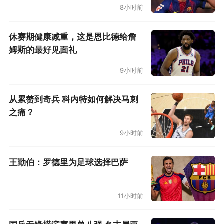
8小时前
休赛期健康减重，这是恩比德给詹
姆斯的最好见面礼
9小时前
从累赘到奇兵 科内特如何解决马刺
之痛？
9小时前
王勤伯：罗德里为足球选择巴萨
11小时前