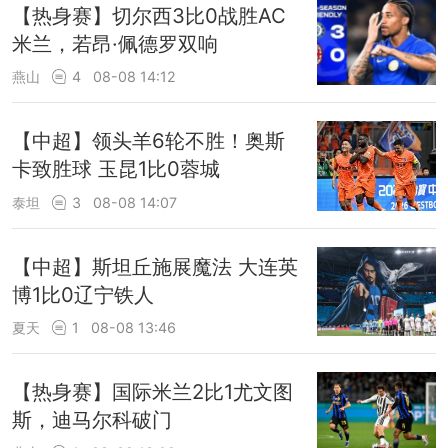
【热身赛】切尔西3比0战胜AC
米兰，若昂·佩德罗双响
燕山
4
08-08 14:12
【中超】领头羊6轮不胜！奥斯
卡致胜球 玉昆1比0蓉城
泰坦
3
08-08 14:07
【中超】斯坦丘施展魔法 大连英
博1比0辽宁铁人
夏天
1
08-08 13:46
【热身赛】国际米兰2比1尤文图
斯，迪马尔科破门