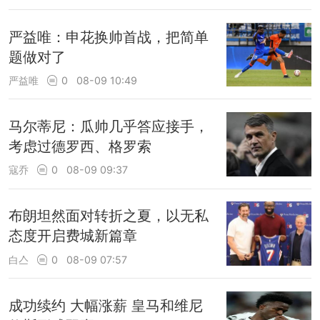
严益唯：申花换帅首战，把简单
题做对了
严益唯
0
08-09 10:49
马尔蒂尼：瓜帅几乎答应接手，
考虑过德罗西、格罗索
寇乔
0
08-09 09:37
布朗坦然面对转折之夏，以无私
态度开启费城新篇章
白亼
0
08-09 07:57
成功续约 大幅涨薪 皇马和维尼