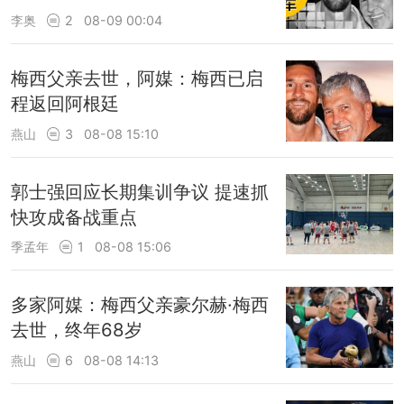
李奥
2
08-09 00:04
梅西父亲去世，阿媒：梅西已启
程返回阿根廷
燕山
3
08-08 15:10
郭士强回应长期集训争议 提速抓
快攻成备战重点
季孟年
1
08-08 15:06
多家阿媒：梅西父亲豪尔赫·梅西
去世，终年68岁
燕山
6
08-08 14:13