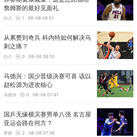
詹姆斯的最好见面礼
白亼
1
08-08 08:51
从累赘到奇兵 科内特如何解决马
刺之痛？
白亼
0
08-08 08:10
马德兴：国少晋级决赛可喜 该以
赵松源为进攻核心
马德兴
0
08-08 07:41
国乒无缘横滨赛男单八强 名古屋
亚运会路在何方？
李婷
2
08-08 07:36