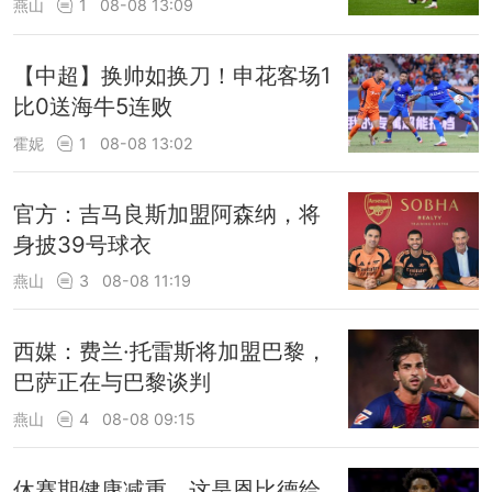
燕山
1
08-08 13:09
【中超】换帅如换刀！申花客场1
比0送海牛5连败
霍妮
1
08-08 13:02
官方：吉马良斯加盟阿森纳，将
身披39号球衣
燕山
3
08-08 11:19
西媒：费兰·托雷斯将加盟巴黎，
巴萨正在与巴黎谈判
燕山
4
08-08 09:15
休赛期健康减重，这是恩比德给