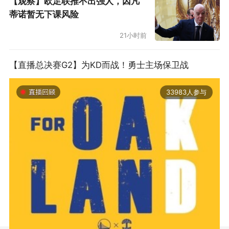
【观察】欧足联推不出强人，因凡
蒂诺暂无下课风险
21小时前
【直播总决赛G2】为KD而战！勇士主场保卫战
33983人参与
2019-06-14 01:03