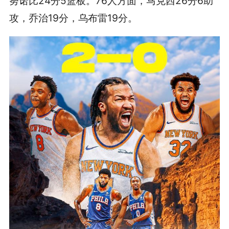
努诺比24分5篮板。76人方面，马克西26分6助
攻，乔治19分，乌布雷19分。