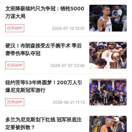
阿努诺比还以颜色，唐斯在这一节独得11分。末
文班降薪续约只为争冠：牺牲5000
节决战，尼克斯失误频频，76人则全队哑火，两
万谋大局
队一直相持到关键时刻。76人一度在5分钟时间
2026-07-12 12:01
里一分不得，尼克斯则凭借布朗森的两记中投和
布里奇斯的中投锁定胜局。
硬汉！布朗森接受左手腕手术 季后
赛带伤率队夺冠
（文/柴夫）
2026-07-07 23:40
纽约苦等53年终圆梦！200万人引
爆尼克斯冠军游行
2026-06-21 11:13
多兰为尼克斯划下红线 冠军班底注
定要被拆散？