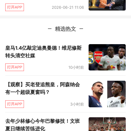
2026-06-21 11:06
精选热文
皇马1.4亿敲定迪奥曼德！维尼修斯
转头清空社媒
10小时前
【观察】买老登追熊皇，阿森纳会
有一个超级夏窗吗？
3小时前
去年少林修心今年巴黎修技！文班
夏日继续苦练进化