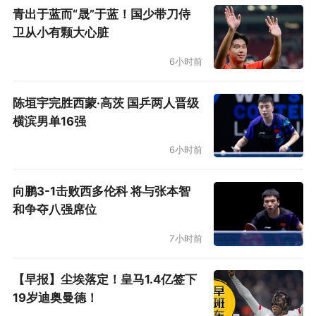
青出于蓝而“晟”于蓝！国少带刀侍
卫从小有颗大心脏
6小时前
陈垣宇完胜西蒙·高茨 国乒两人晋级
横滨男单16强
6小时前
向鹏3-1击败西多伦科 将与张本智
和争夺八强席位
7小时前
【早报】尘埃落定！皇马1.4亿签下
19岁迪奥曼德！