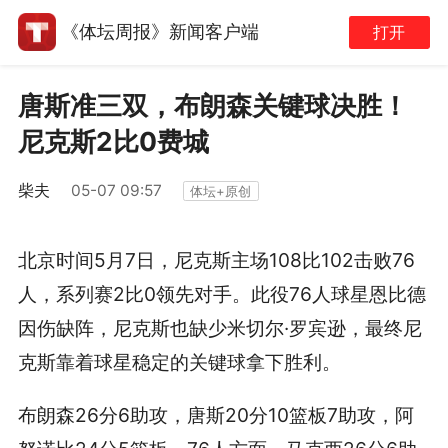
《体坛周报》新闻客户端
打开
唐斯准三双，布朗森关键球决胜！
尼克斯2比0费城
柴夫
05-07 09:57
体坛+原创
北京时间5月7日，尼克斯主场108比102击败76
人，系列赛2比0领先对手。此役76人球星恩比德
因伤缺阵，尼克斯也缺少米切尔·罗宾逊，最终尼
克斯靠着球星稳定的关键球拿下胜利。
布朗森26分6助攻，唐斯20分10篮板7助攻，阿