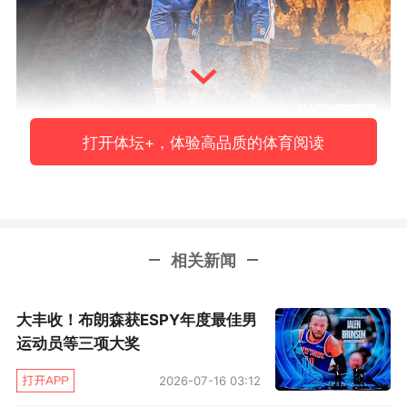
打开体坛+，体验高品质的体育阅读
缺少恩比德的76人开场手感火热，全队单节三分
9投6中，其中乔治独得11分，首节76人33比31
领先尼克斯。第二节两队继续对攻战，马克西打
满12分钟得到15分3助攻，扛起76人进攻。尼克
相关新闻
斯这边则是拉长轮换，利用抢断反击和二次进攻
不断上分。
大丰收！布朗森获ESPY年度最佳男
运动员等三项大奖
上半场结束，76人62比61领先1分。易边再战，
2026-07-16 03:12
双方依然胶着，乔治继续远投发炮，尼克斯则由