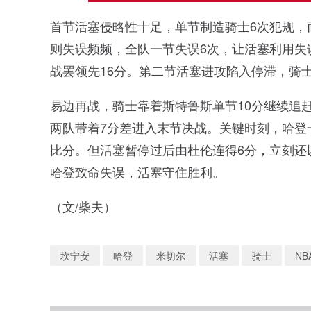
首节活塞侵略性十足，单节制造骑士6次犯规，而
则失误频频，全队一节失误6次，让活塞利用失误
战罢领先16分。第二节活塞进攻陷入停滞，骑士
易边再战，骑士靠着斯特鲁斯单节10分继续追
两队带着7分差进入末节决战。关键时刻，哈登一
比分。但活塞暂停过后由杜伦连得6分，立刻还
哈登致命失误，活塞守住胜利。
（文/柴夫）
坎宁安
哈登
米切尔
活塞
骑士
NB