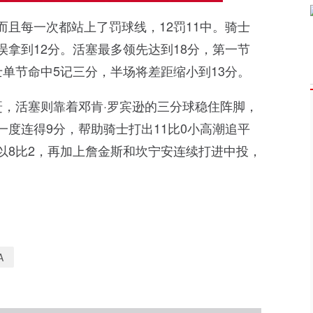
且每一次都站上了罚球线，12罚11中。骑士
拿到12分。活塞最多领先达到18分，第一节
单节命中5记三分，半场将差距缩小到13分。
赶，活塞则靠着邓肯·罗宾逊的三分球稳住阵脚，
度连得9分，帮助骑士打出11比0小高潮追平
以8比2，再加上詹金斯和坎宁安连续打进中投，
A