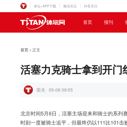
体坛+APP下载
微信关注
抖音关注
首页
报刊
首页
>
正文
活塞力克骑士拿到开门红
柴夫
05-06 09:55
北京时间5月6日，活塞主场迎来和骑士的系列
时刻一度被骑士追平，但最终仍以111比101击