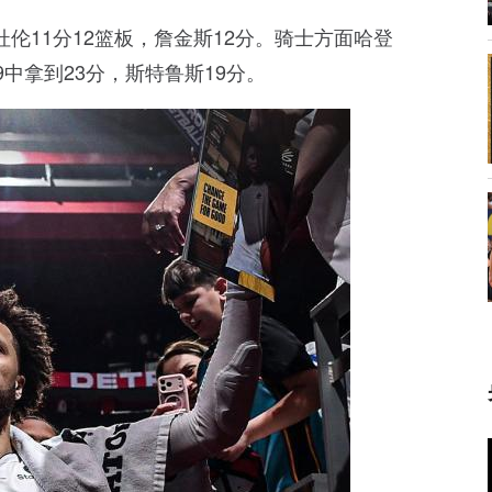
杜伦11分12篮板，詹金斯12分。骑士方面哈登
投9中拿到23分，斯特鲁斯19分。