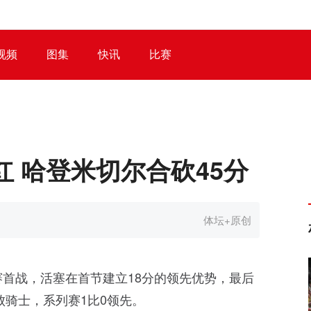
视频
图集
快讯
比赛
 哈登米切尔合砍45分
体坛+原创
赛首战，活塞在首节建立18分的领先优势，最后
败骑士，系列赛1比0领先。