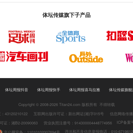
体坛传媒旗下子产品
体坛周报抖音
体坛周报快手
体坛周报喜马拉雅
体坛传媒旗舰
Copyright © 2008-2026 Titan24.com 版权所有 不得转载
3120210122
互联网出版许可证：新出网证(湘)字015号
信息网络传播视
ICP备案号
：湘B2-20090063
营业执照注册号：914300004448774956
违法和不良信息举报电话：010-6719612
京公网安备：11010102007694号