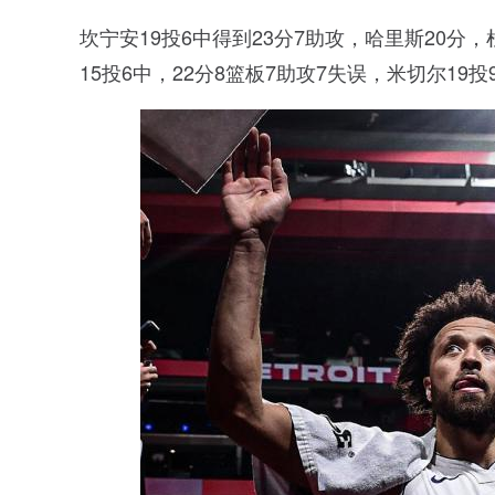
坎宁安19投6中得到23分7助攻，哈里斯20分，
15投6中，22分8篮板7助攻7失误，米切尔19