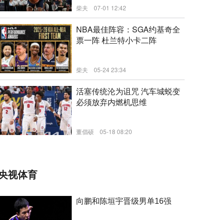
柴夫
07-01 12:42
新闻
NBA最佳阵容：SGA约基奇全
票一阵 杜兰特小卡二阵
柴夫
05-24 23:34
新闻
活塞传统沦为诅咒 汽车城蜕变
必须放弃内燃机思维
董倡硕
05-18 08:20
新闻