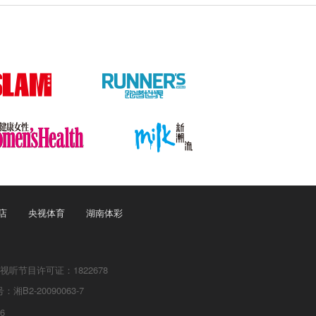
店
央视体育
湖南体彩
听节目许可证：1822678
：湘B2-20090063-7
6