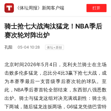
《体坛周报》新闻客户端
打开
骑士抢七大战淘汰猛龙！NBA季后
赛次轮对阵出炉
孔阳
05-04 10:28
体坛+原创
北京时间2026年5月4日，克利夫兰骑士在主场
击败多伦多猛龙，总比分4比3赢下抢七大战，成
为本赛季最后一支晋级季后赛次轮的球队。至
此，NBA季后赛首轮全部结束，东西部八强悉数
出炉。骑士与猛龙这组对决充满戏剧性：骑士先
下两城，随后猛龙连扳两场，G6猛龙凭借巴雷特