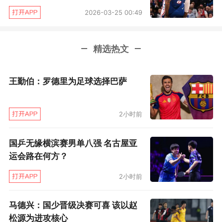
2026-03-25 00:49
精选热文
王勤伯：罗德里为足球选择巴萨
2小时前
国乒无缘横滨赛男单八强 名古屋亚
运会路在何方？
2小时前
同时，NBA季后赛历史上的13次1比3落后翻盘，
马德兴：国少晋级决赛可喜 该以赵
松源为进攻核心