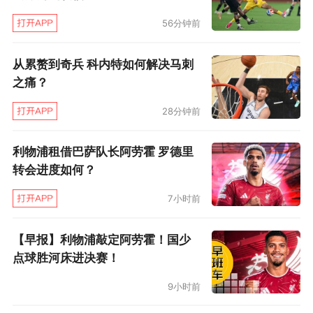
有2次来自这两队之间。
56分钟前
1968年，绿军1比3落后76人，最终翻盘。
从累赘到奇兵 科内特如何解决马刺
1981年，绿军1比3落后76人，最终翻盘。
之痛？
另外在1982年，76人3比1领先，被绿军追到抢
28分钟前
七，但最终在绿军主场赢下了生死战，避免了被
利物浦租借巴萨队长阿劳霍 罗德里
翻盘。
转会进度如何？
眼下，76人在这一轮一度1比3落后，现在他们将
7小时前
比赛追到了抢七。
【早报】利物浦敲定阿劳霍！国少
（文/柴夫）
点球胜河床进决赛！
9小时前