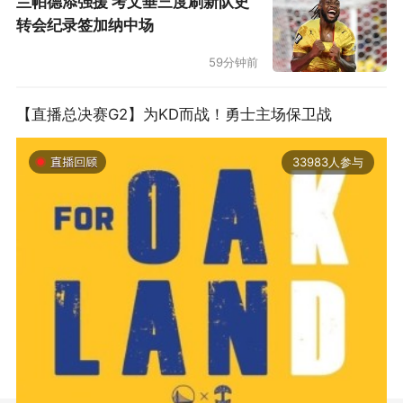
兰帕德添强援 考文垂三度刷新队史
转会纪录签加纳中场
59分钟前
【直播总决赛G2】为KD而战！勇士主场保卫战
33983人参与
2019-06-14 01:03