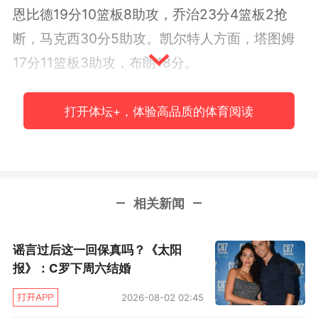
恩比德19分10篮板8助攻，乔治23分4篮板2抢
断，马克西30分5助攻。凯尔特人方面，塔图姆
17分11篮板3助攻，布朗18分。
双方前一节半尚能相持，但随着马克西开火，76
打开体坛+，体验高品质的体育阅读
人半场打完领先到9分。绿军双探花半场合砍28
分，马克西则半场轰下21分。易边再战，76人防
守强度骤然升级，乔治、乌布雷组成外线大锁，
随着凯尔特人三分手冷，76人逐渐拉开分差。第
相关新闻
三节绿军单节输掉10分，他们全队23投6中，其
中三分13中2，0罚球，塔图姆还一度返回了更衣
谣言过后这一回保真吗？《太阳
室。
报》：C罗下周六结婚
2026-08-02 02:45
带着19分的劣势进入最后一节，眼看无法缩小分