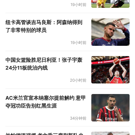
19小时前
纽卡高管谈吉马良斯：阿森纳得到
了非常特别的球员
19小时前
中国女篮险胜尼日利亚！张子宇轰
24分11板统治内线
20小时前
AC米兰官宣本纳塞尔提前解约 意甲
夺冠功臣告别红黑生涯
34分钟前