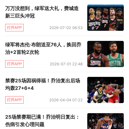
差，凯尔特人早早派上替补。尽管板凳席球员登
万万没想到，绿军送大礼，费城造
场打出11比0，拉回了一些悬念，但76人还是守
新三巨头冲冠
住胜利。
2026-07-02 06:53
值得一提的是，凯尔特人和76人是NBA季后赛历
绿军将杰伦·布朗送至76人，换回乔
史交手次数最多的球队，今年是他们第23次系列
治+2首轮2次轮
赛对决。此前22次有15次是绿军赢下，最近6次
2026-07-01 22:48
都是绿军过关，76人上次淘汰绿军还是1982年。
禁赛25场因祸得福！乔治复出后场
均轰27+6+4
2026-04-04 07:22
25场禁赛期已满！乔治明日复出：
伤病引发心理问题