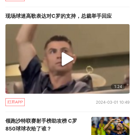
现场球迷高歌表达对C罗的支持，总裁举手回应
1:24
2024-03-01 10:49
领跑沙特联赛射手榜助攻榜 C罗
850球球衣给了谁？