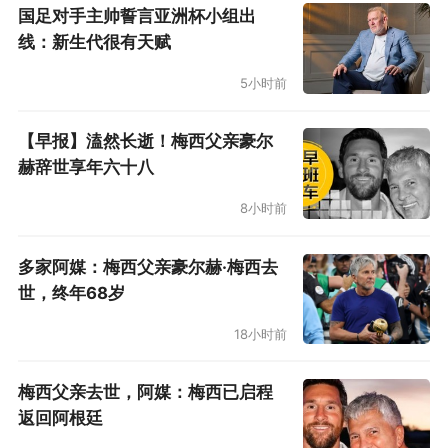
国足对手主帅誓言亚洲杯小组出
线：新生代很有天赋
5小时前
【早报】溘然长逝！梅西父亲豪尔
赫辞世享年六十八
8小时前
多家阿媒：梅西父亲豪尔赫·梅西去
世，终年68岁
18小时前
梅西父亲去世，阿媒：梅西已启程
返回阿根廷