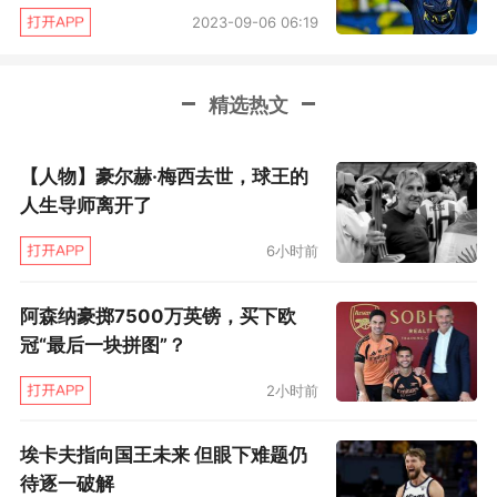
2023-09-06 06:19
精选热文
【人物】豪尔赫·梅西去世，球王的
人生导师离开了
6小时前
阿森纳豪掷7500万英镑，买下欧
冠“最后一块拼图”？
2小时前
埃卡夫指向国王未来 但眼下难题仍
待逐一破解