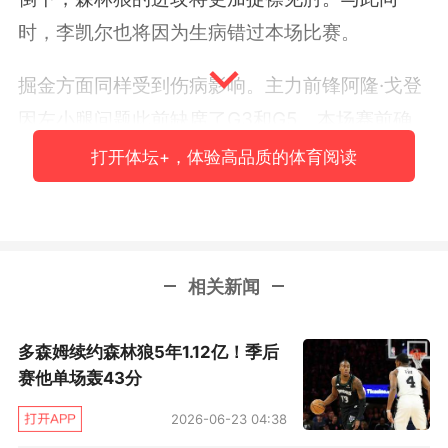
时，李凯尔也将因为生病错过本场比赛。
掘金方面同样受到伤病影响。主力前锋阿隆·戈登
因左小腿问题此前缺席了G3和G5，本场赛前确
认会继续缺阵。此外，因腿筋拉伤缺席整个系列
打开体坛+，体验高品质的体育阅读
赛的佩顿·沃特森也依然无法复出。
（文/柴夫）
相关新闻
多森姆续约森林狼5年1.12亿！季后
赛他单场轰43分
2026-06-23 04:38