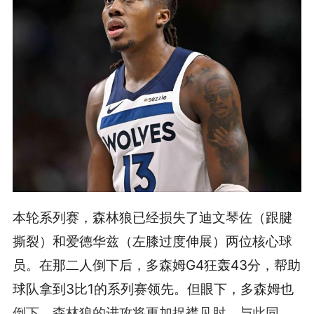
本轮系列赛，森林狼已经损失了迪文琴佐（跟腱
撕裂）和爱德华兹（左膝过度伸展）两位核心球
员。在那二人倒下后，多森姆G4狂轰43分，帮助
球队拿到3比1的系列赛领先。但眼下，多森姆也
倒下，森林狼的进攻将更加捉襟见肘。与此同