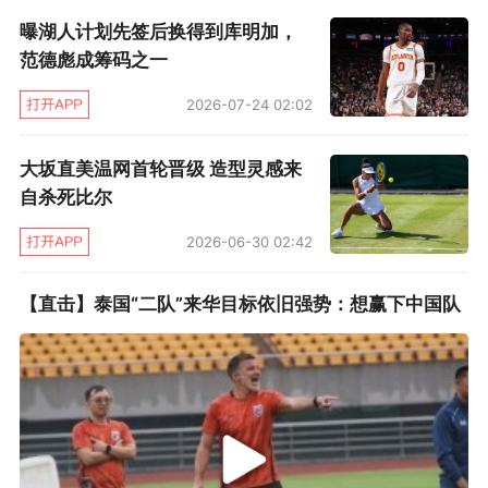
上赛季，比尔代表太阳队出战53场比赛，场均可
曝湖人计划先签后换得到库明加，
以拿到17分3.3篮板3.7助攻，投篮命中率
范德彪成筹码之一
49.7%，高于生涯平均水平，但他场均出手只有
2026-07-24 02:02
13.1次，仅高于新秀赛季，相比巅峰时期在奇才
队场均23次出手，下降了接近10次。
大坂直美温网首轮晋级 造型灵感来
自杀死比尔
不仅仅是自家经纪人，ESPN著名记者文霍斯特也
2026-06-30 02:42
为比尔在太阳队的糟糕发挥找理由，文霍斯特从
使用率的角度分析，认为比尔并未在太阳队受到
【直击】泰国“二队”来华目标依旧强势：想赢下中国队
重用，“比尔上赛季的使用率是他职业生涯中最低
的，他新秀时期拿球的机会都比在菲尼克斯多，
之前一年拿5000万美元场均得17分？这换谁都无
法接受，但要是你年薪500万美元，场均拿17
分，命中率50%，那就完全不同了。”