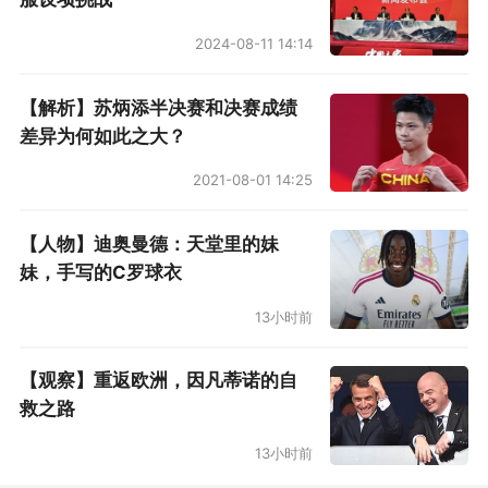
2024-08-11 14:14
【解析】苏炳添半决赛和决赛成绩
差异为何如此之大？
2021-08-01 14:25
【人物】迪奥曼德：天堂里的妹
妹，手写的C罗球衣
13小时前
【观察】重返欧洲，因凡蒂诺的自
救之路
13小时前