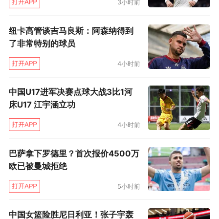
3小时前
打出更为理想的表现，尽管他很难回到巅峰，但
他完全可以成为快艇核心一员，成为球队争冠路
纽卡高管谈吉马良斯：阿森纳得到
了非常特别的球员
上最为重要的球员之一。
4小时前
中国U17进军决赛点球大战3比1河
床U17 江宇涵立功
4小时前
巴萨拿下罗德里？首次报价4500万
欧已被曼城拒绝
5小时前
中国女篮险胜尼日利亚！张子宇轰