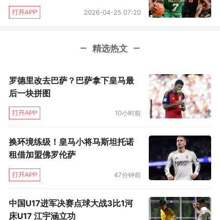
第三节现场已经开始有些沉默了，纽约始终组织
2026-04-25 07:20
不起有效的进攻，而绿军的三分命中率依旧居高
不下。末节的麦迪逊花园球场变得非常安静，只
精选热文
听到哨声频频。即便是连续两次上演20分逆转，
在场的纽约球迷也能感受到今天的势头完全不在
罗德里改去巴萨？巴萨拿下皇马最
自己这边。锡伯杜和助教回头商量后，纽约缴
后一块拼图
械，93比115大比分落败。
10小时前
“今天波士顿的三分投德很好。 他们获得了信心，
换环境练级！皇马小将马斯坦托诺
我们要更早熄灭他们。”锡伯杜说，今天全队的投
租借加盟佛罗伦萨
篮手感冰凉，“不是每晚都能有好的投篮，有的时
47分钟前
候你知道你进不了球就得做好防守，获得一些简
单投篮的机会从而重新掌握节奏。”
中国U17进军决赛点球大战3比1河
床U17 江宇涵立功