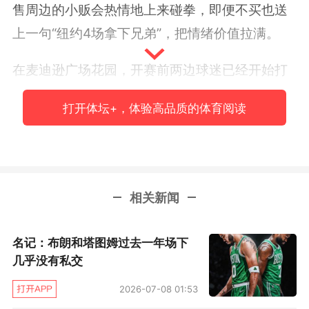
售周边的小贩会热情地上来碰拳，即便不买也送
上一句“纽约4场拿下兄弟”，把情绪价值拉满。
在麦迪逊广场花园，开赛前两边球迷已经开始打
起了嘴仗。在一片蓝色、橙色和白色球衣组成的
打开体坛+，体验高品质的体育阅读
海洋中零星的绿军球衣显得格外扎眼。身处客场
的凯尔特人球迷逐渐涌动到一起，互相碰拳大声
说“我们会把比赛带回波士顿。”，而这也招来身
边纽约人的一阵阵嘘声。球场内2万余件印
相关新闻
有“NEW YORK FOREVER”的T恤在椅背上陈列，
所有人都期待着这支球队在主场再创奇迹。
名记：布朗和塔图姆过去一年场下
几乎没有私交
开局在几个气势如虹的好球后，尼克斯的运气稍
2026-07-08 01:53
稍差了一点，不少很好的得分机会皮球都涮筐而