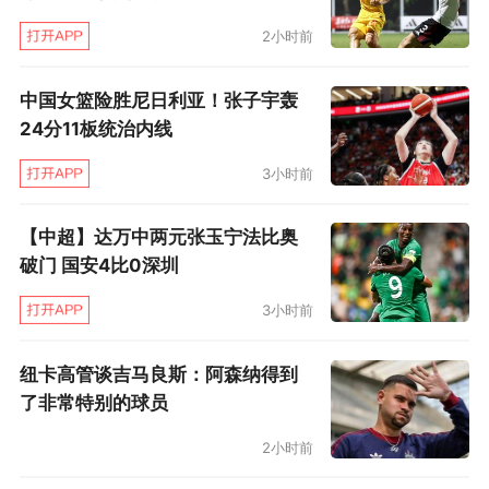
2小时前
中国女篮险胜尼日利亚！张子宇轰
24分11板统治内线
3小时前
【中超】达万中两元张玉宁法比奥
破门 国安4比0深圳
3小时前
纽卡高管谈吉马良斯：阿森纳得到
了非常特别的球员
2小时前