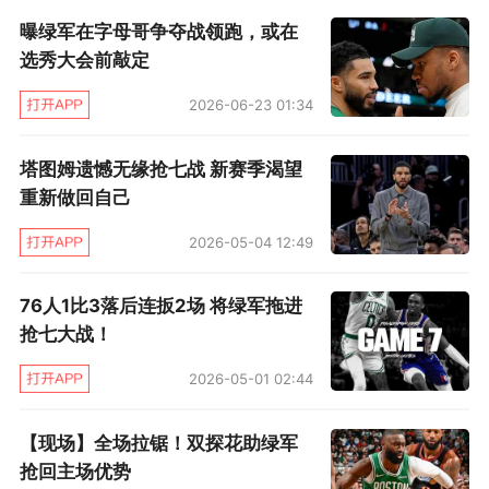
出， 凯尔特人却可以稳定得分。纽约就像是不落
曝绿军在字母哥争夺战领跑，或在
后不会打球一样，首节还剩三分钟，塔图姆的三
选秀大会前敲定
分把分差拉开到15分，锡伯杜喊下暂停。只是情
2026-06-23 01:34
况依旧没有好转，第二节不到半节时间，普理查
德又是用一记三分线外出手让分差来到了22分，
塔图姆遗憾无缘抢七战 新赛季渴望
落后二十分的比赛，进入了熟悉的尼克斯时间。
重新做回自己
2026-05-04 12:49
在铁了整整两场后，绿军的手感今天终于回暖。
半场打完凯尔特人的三分命中率来到63.2%，而
76人1比3落后连扳2场 将绿军拖进
尼克斯的投篮，三分，罚球三项命中率加在一起
抢七大战！
甚至没有破百。塔图姆在三分线外一步射入两记
2026-05-01 02:44
回应的三分让尼克斯的起势都无功而返。半场结
束尼克斯落后25分，今天的危险来得更早一点。
【现场】全场拉锯！双探花助绿军
抢回主场优势