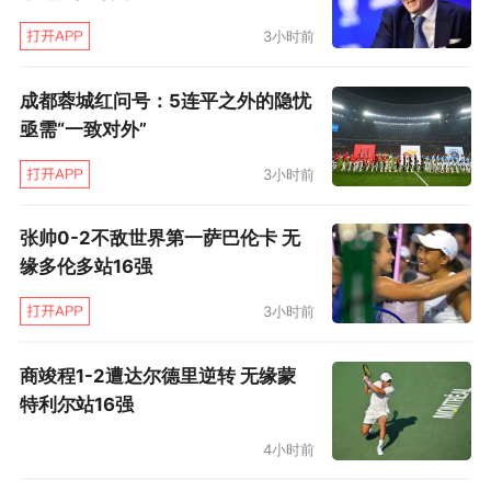
3小时前
成都蓉城红问号：5连平之外的隐忧
亟需“一致对外”
3小时前
张帅0-2不敌世界第一萨巴伦卡 无
缘多伦多站16强
3小时前
商竣程1-2遭达尔德里逆转 无缘蒙
特利尔站16强
4小时前