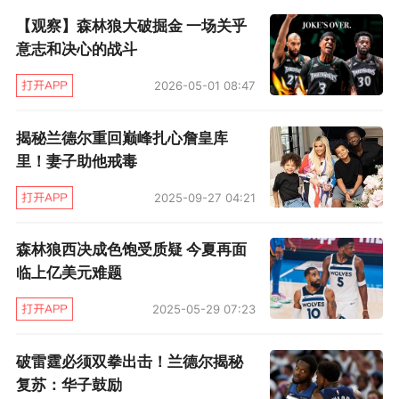
【观察】森林狼大破掘金 一场关乎
也和米罗这样的中锋搭档，当你知道身后有一个
意志和决心的战斗
大个子支援你时，一切都很容易。”兰德尔表示。
2026-05-01 08:47
（文/柴夫）
揭秘兰德尔重回巅峰扎心詹皇库
里！妻子助他戒毒
2025-09-27 04:21
森林狼西决成色饱受质疑 今夏再面
临上亿美元难题
2025-05-29 07:23
破雷霆必须双拳出击！兰德尔揭秘
复苏：华子鼓励