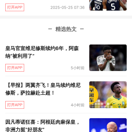
2025-05-25 07:36
精选热文
皇马官宣维尼修斯续约6年，阿森
纳“被利用了”
5小时前
【早报】两翼齐飞！皇马续约维尼
修斯，萨拉赫赴土超！
4小时前
因凡蒂诺狂喜：阿根廷肉麻保皇，
非洲力挺“好朋友”