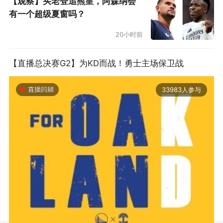
【观察】买老登追熊皇，阿森纳会
有一个超级夏窗吗？
20小时前
【直播总决赛G2】为KD而战！勇士主场保卫战
33983人参与
2019-06-14 01:03