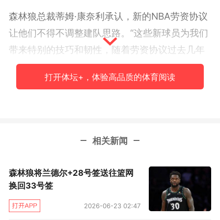
森林狼总裁蒂姆·康奈利承认，新的NBA劳资协议
让他们不得不调整建队思路。“这些新球员为我们
带来特别的技巧和韧性，随着劳资协议过去几年
的变化，深度正变得越来越重要。我们不会轻易
打开体坛+，体验高品质的体育阅读
交易唐斯这样的球员，必须要有合适的回报。当
你看到这些家伙上赛季的表现时，你知道我们对
唐斯的要价是很高的。”
相关新闻
根据此前狼队主帅芬奇的说法，兰德尔预计会出
任首发，这对师徒在鹈鹕时期有过合作。兰德尔
森林狼将兰德尔+28号签送往篮网
认为他可以在戈贝尔身边打球，这和他在尼克斯
换回33号签
时的角色相近。
2026-06-23 02:47
“我认为我能在戈贝尔身边打得很好，我在尼克斯