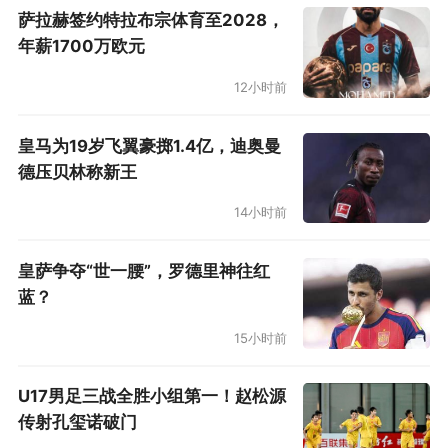
萨拉赫签约特拉布宗体育至2028，
年薪1700万欧元
12小时前
皇马为19岁飞翼豪掷1.4亿，迪奥曼
德压贝林称新王
14小时前
皇萨争夺“世一腰”，罗德里神往红
蓝？
15小时前
U17男足三战全胜小组第一！赵松源
传射孔玺诺破门