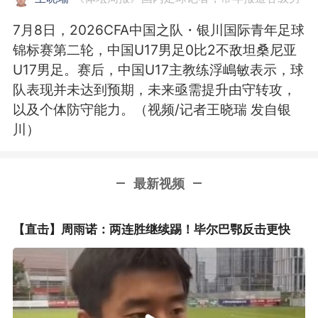
足国字号。
7月8日，2026CFA中国之队・银川国际青年足球
锦标赛第二轮，中国U17男足0比2不敌坦桑尼亚
U17男足。赛后，中国U17主教练浮嶋敏表示，球
队表现并未达到预期，未来亟需提升由守转攻，
以及个体防守能力。（视频/记者王晓瑞 发自银
川）
最新视频
【直击】周雨诺：两连胜继续踢！毕尔巴鄂反击更快