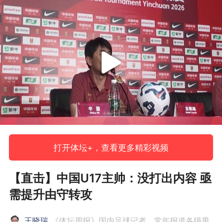
打开体坛+，查看更多精彩视频
【直击】中国U17主帅：没打出内容 亟
需提升由守转攻
王晓瑞
《体坛周报》国内足球记者，常年报道各级男