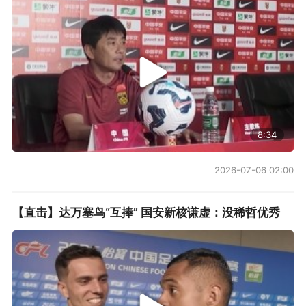
8:34
2026-07-06 02:00
【直击】达万塞鸟“互捧” 国安新核谦虚：没稀哲优秀