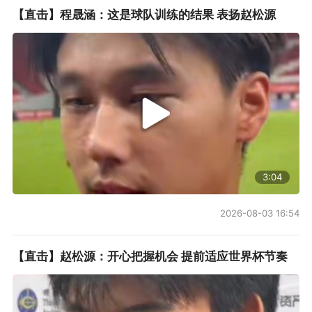
【直击】程晟涵：这是球队训练的结果 表扬赵松源
3:04
2026-08-03 16:54
【直击】赵松源：开心把握机会 提前适应世界杯节奏