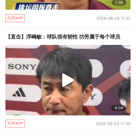
1:36
2026-08-04 11:32
【直击】浮嶋敏：球队很有韧性 功劳属于每个球员
4:04
2026-08-03 17:00