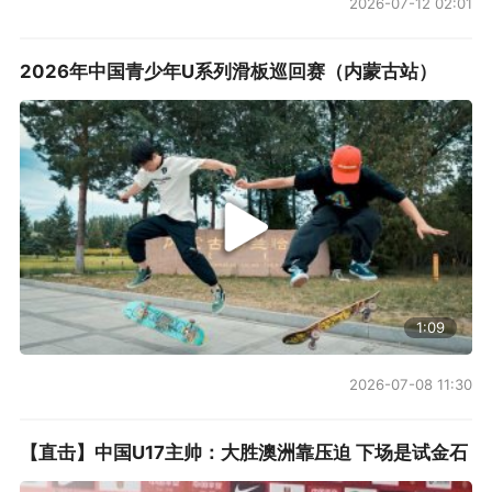
2026-07-12 02:01
2026年中国青少年U系列滑板巡回赛（内蒙古站）
1:09
2026-07-08 11:30
【直击】中国U17主帅：大胜澳洲靠压迫 下场是试金石