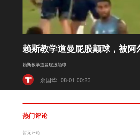
赖斯教学道曼屁股颠球，被阿
赖斯教学道曼屁股颠球
余国华
08-01 00:23
热门评论
暂无评论