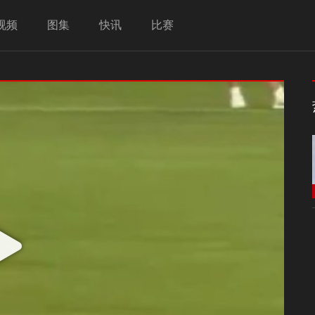
视频
图集
快讯
比赛
Play
Video