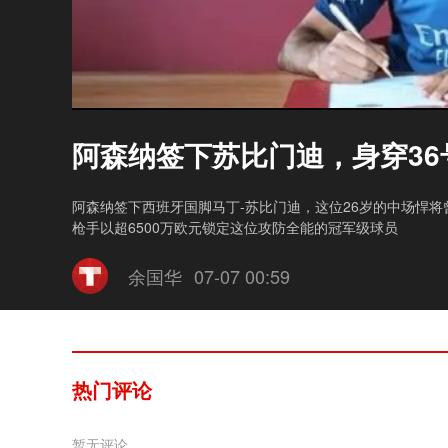
阿森纳签下苏比门迪，身穿36
阿森纳签下西班牙国脚马丁-苏比门迪，这位26岁的中场悍
枪手以超6500万欧元锁定这位攻防全能的冠军级球员
余国华
07-07 00:59
热门评论
暂无评论