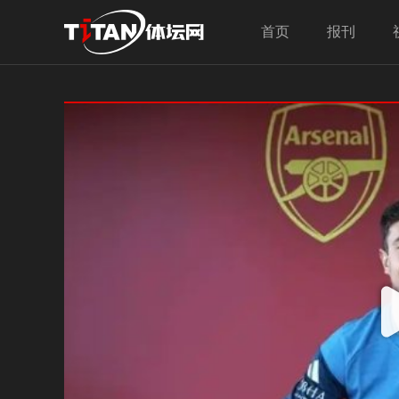
首页
报刊