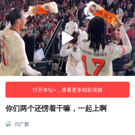
打开体坛+，查看更多精彩视频
你们两个还愣着干嘛，一起上啊
闫广辉