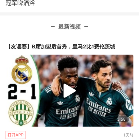
冠军啤酒浴
最新视频
【友谊赛】B席加盟后首秀，皇马2比1费伦茨城
3:58
1天前