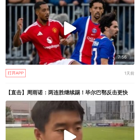
7:56
1天前
【直击】周雨诺：两连胜继续踢！毕尔巴鄂反击更快