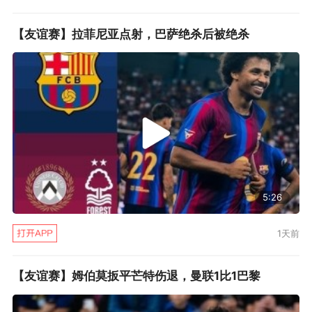
【友谊赛】拉菲尼亚点射，巴萨绝杀后被绝杀
5:26
1天前
【友谊赛】姆伯莫扳平芒特伤退，曼联1比1巴黎