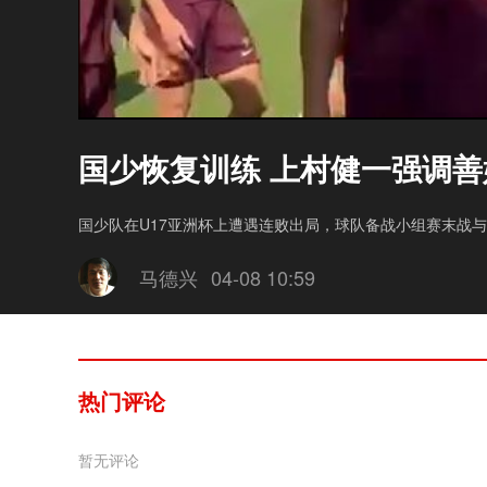
国少恢复训练 上村健一强调善
国少队在U17亚洲杯上遭遇连败出局，球队备战小组赛末战
马德兴
04-08 10:59
热门评论
暂无评论