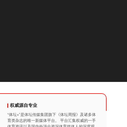
权威源自专业
“体坛+”是体坛传媒集团旗下《体坛周报》及诸多体
育类杂志的唯一新媒体平台。 平台汇集权威的一手
体育资讯以及国内外顶尖资深体育媒体人的深度观