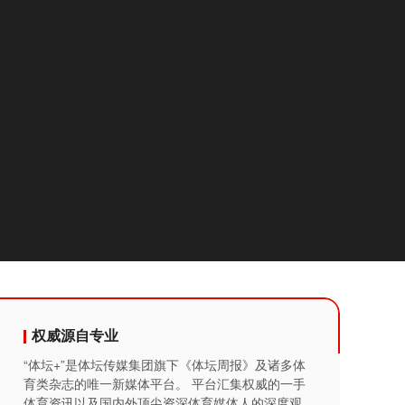
权威源自专业
“体坛+”是体坛传媒集团旗下《体坛周报》及诸多体
育类杂志的唯一新媒体平台。 平台汇集权威的一手
体育资讯以及国内外顶尖资深体育媒体人的深度观