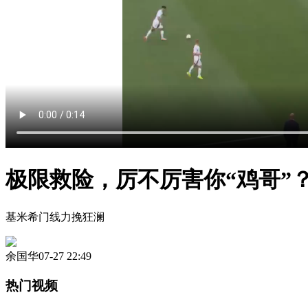
极限救险，厉不厉害你“鸡哥”
基米希门线力挽狂澜
余国华
07-27 22:49
热门视频