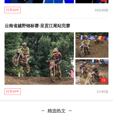
44分钟前
云南省越野锦标赛·呈贡江尾站完赛
7月8日，2026CFA中国之队・银川国际青年足球
锦标赛第二轮，中国U17男足0比2不敌坦桑尼亚
13
U17男足。（图/记者王晓瑞 发自银川）
3小时前
精选热文