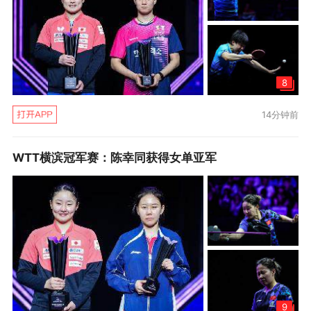
U17男足。（图/记者王晓瑞 发自银川）
8
14分钟前
WTT横滨冠军赛：陈幸同获得女单亚军
7月8日，2026CFA中国之队・银川国际青年足球
锦标赛第二轮，中国U17男足0比2不敌坦桑尼亚
U17男足。（图/记者王晓瑞 发自银川）
9