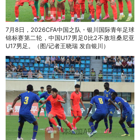
7月8日，2026CFA中国之队・银川国际青年足球
锦标赛第二轮，中国U17男足0比2不敌坦桑尼亚
U17男足。（图/记者王晓瑞 发自银川）