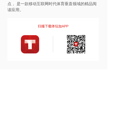
点， 是一款移动互联网时代体育垂直领域的精品阅
读应用。