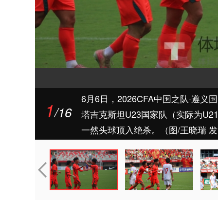
6月6日，2026CFA中国之队·遵
1
/16
塔吉克斯坦U23国家队（实际为U2
一然头球顶入绝杀。（图/王晓瑞 