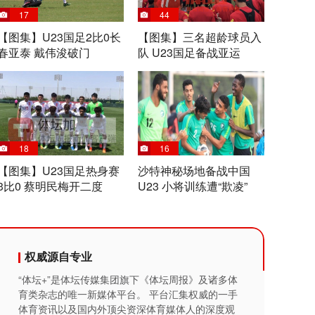
17
44
【图集】U23国足2比0长
【图集】三名超龄球员入
春亚泰 戴伟浚破门
队 U23国足备战亚运
18
16
【图集】U23国足热身赛
沙特神秘场地备战中国
3比0 蔡明民梅开二度
U23 小将训练遭“欺凌”
权威源自专业
“体坛+”是体坛传媒集团旗下《体坛周报》及诸多体
育类杂志的唯一新媒体平台。 平台汇集权威的一手
体育资讯以及国内外顶尖资深体育媒体人的深度观