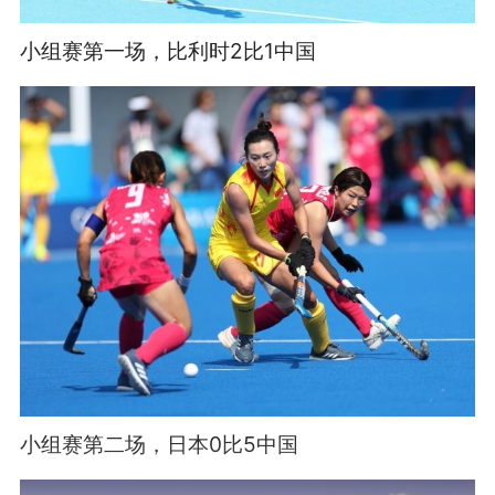
小组赛第一场，比利时2比1中国
小组赛第二场，日本0比5中国