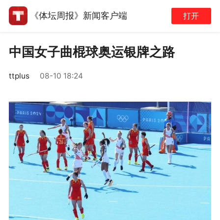
《体坛周报》新闻客户端
打开
中国女子曲棍球奥运银牌之路
ttplus
08-10 18:24