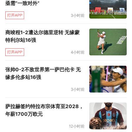
亟需“一致对外”
3小时前
商竣程1-2遭达尔德里逆转 无缘蒙
北京人和
特利尔站16强
4小时前
张帅0-2不敌世界第一萨巴伦卡 无
缘多伦多站16强
3小时前
萨拉赫签约特拉布宗体育至2028，
年薪1700万欧元
天津权健
12小时前