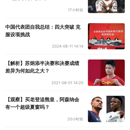
17小时前
天津泰达
中国代表团自我总结：四大突破 克
服设项挑战
2024-08-11 14:14
【解析】苏炳添半决赛和决赛成绩
差异为何如此之大？
2021-08-01 14:25
【观察】买老登追熊皇，阿森纳会
有一个超级夏窗吗？
大连一方
20小时前