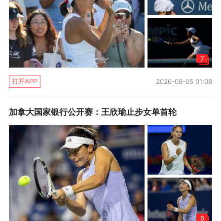
山东鲁能
7
2026-08-05 01:08
加拿大国家银行公开赛：王欣瑜止步女单首轮
江苏苏宁
6