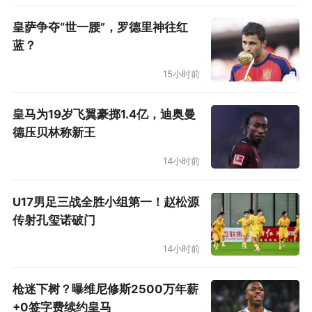
皇萨争夺“世一腰”，罗德里神往红
蓝？
15小时前
皇马为19岁飞翼豪掷1.4亿，迪奥曼
德压贝林称新王
14小时前
上海申花
U17男足三战全胜小组第一！赵松源
传射孔玺诺破门
14小时前
枪迷下树？曝维尼修斯2500万年薪
+0签字费续约皇马