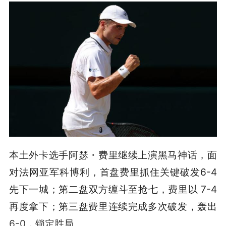
本土外卡选手阿瑟・费里继续上演黑马神话，面
对法网亚军科博利，首盘费里抓住关键破发6-4
先下一城；第二盘双方缠斗至抢七，费里以 7-4
再度拿下；第三盘费里连续完成多次破发，轰出
6-0，锁定胜局。