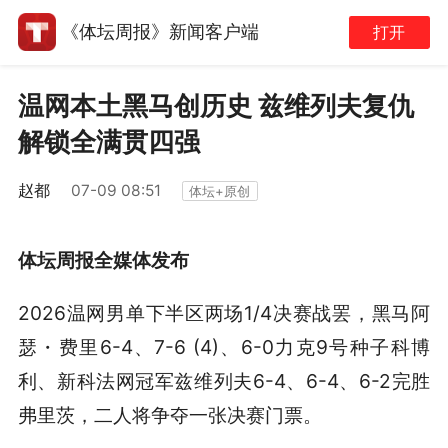
《体坛周报》新闻客户端
打开
温网本土黑马创历史 兹维列夫复仇
解锁全满贯四强
赵都
07-09 08:51
体坛+原创
体坛周报全媒体发布
2026温网男单下半区两场1/4决赛战罢，黑马阿
瑟・费里6-4、7-6 (4)、6-0力克9号种子科博
利、新科法网冠军兹维列夫6-4、6-4、6-2完胜
弗里茨，二人将争夺一张决赛门票。