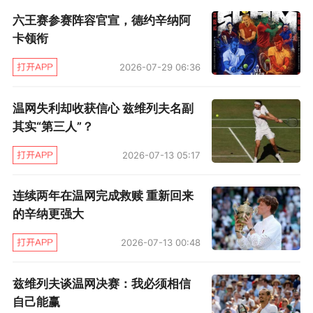
六王赛参赛阵容官宣，德约辛纳阿
卡领衔
2026-07-29 06:36
另一场比赛中，兹维列夫对阵弗里茨优势明显，
温网失利却收获信心 兹维列夫名副
在首盘4-4平后关键局完成破发6-4拿下；第二盘
其实“第三人”？
中段他抓住对手发球漏洞再度破发，6-4再赢一
2026-07-13 05:17
盘；第三盘兹维列夫连续两次破发，6-2锁定胜
局，终结对对方的七连败。
连续两年在温网完成救赎 重新回来
的辛纳更强大
这场胜利让兹维列夫职业生涯首次闯进温网男单
2026-07-13 00:48
四强，集齐四大满贯四强履历，成为首位解锁四
大满贯全四强的90后男单选手，同时他也取得了
兹维列夫谈温网决赛：我必须相信
从法网开启的大满贯12连胜，状态正值巅峰。
自己能赢