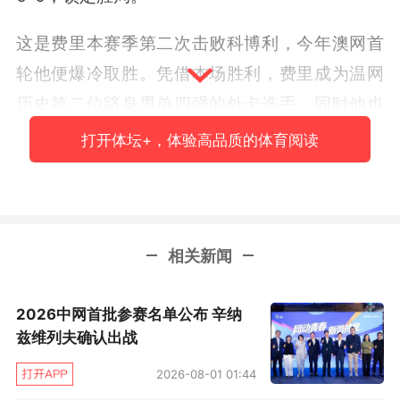
这是费里本赛季第二次击败科博利，今年澳网首
轮他便爆冷取胜。凭借本场胜利，费里成为温网
历史第二位跻身男单四强的外卡选手，同时他也
是公开赛年代首位闯入温网男单四强的英国本土
打开体坛+，体验高品质的体育阅读
外卡球员，世界排名仅114位的他创下本届赛事最
大冷门。
相关新闻
2026中网首批参赛名单公布 辛纳
兹维列夫确认出战
2026-08-01 01:44