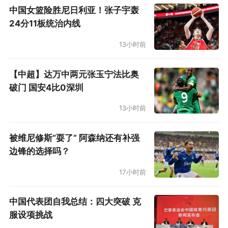
中国女篮险胜尼日利亚！张子宇轰
24分11板统治内线
13小时前
【中超】达万中两元张玉宁法比奥
破门 国安4比0深圳
13小时前
被维尼修斯“耍了” 阿森纳还有补强
边锋的选择吗？
17小时前
中国代表团自我总结：四大突破 克
服设项挑战