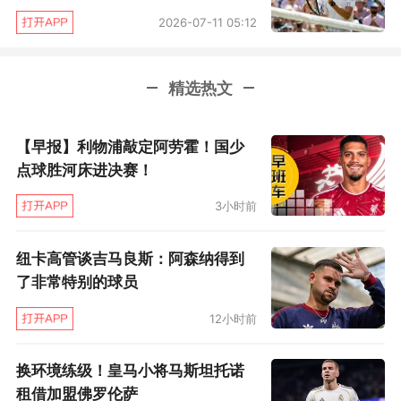
2026-07-11 05:12
精选热文
【早报】利物浦敲定阿劳霍！国少
点球胜河床进决赛！
3小时前
纽卡高管谈吉马良斯：阿森纳得到
了非常特别的球员
12小时前
换环境练级！皇马小将马斯坦托诺
租借加盟佛罗伦萨