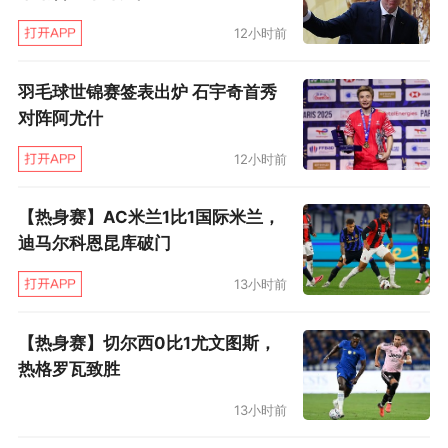
12小时前
这几天在长沙，王俊杰是中国男篮最具人气的球
员。此役他登场之后，现场也响起了最大分贝的
羽毛球世锦赛签表出炉 石宇奇首秀
欢呼声。赛后王俊杰也点赞了长沙的球迷，并打
对阵阿尤什
趣说道：“长沙的球迷非常热情，比我们学校的球
12小时前
迷们热情多了。”
【热身赛】AC米兰1比1国际米兰，
迪马尔科恩昆库破门
13小时前
【热身赛】切尔西0比1尤文图斯，
热格罗瓦致胜
13小时前