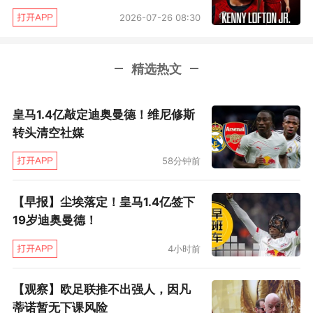
赛，当时王俊杰就在中国男篮U19的阵中，与他
2026-07-26 08:30
搭档的还有赵维伦、杨瀚森等人。本场比赛对于
对方主帅来说，也算是他乡遇故知。KKFMP的主
精选热文
帅萨沙在赛后的新闻发布会上谈到了王俊杰，“我
认识10号球员。三年前我们交手过，当时我们主
皇马1.4亿敲定迪奥曼德！维尼修斯
场迎战U19国青队，那支队伍里有他”。他说
转头清空社媒
道，“这名球员实力出众、球风硬朗，赛前我们专
58分钟前
门针对他布置了防守。”
【早报】尘埃落定！皇马1.4亿签下
在发布会现场，萨沙甚至对王俊杰进行了小小的
19岁迪奥曼德！
招募，希望未来能在自己的球队中看到王俊杰的
4小时前
身影。看来，三年之前王俊杰就给这位主教练留
下了非常深刻的印象，三年之后他的成长速度更
【观察】欧足联推不出强人，因凡
蒂诺暂无下课风险
是惊人。