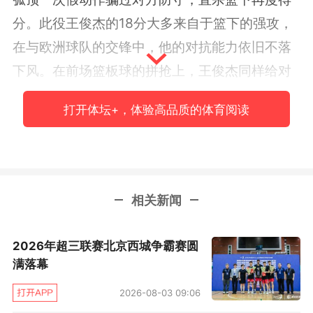
分。此役王俊杰的18分大多来自于篮下的强攻，
在与欧洲球队的交锋中，他的对抗能力依旧不落
下风。在前场篮板球的拼抢上，王俊杰同样给对
手施加了巨大压力。虽然他的二次进攻转化率不
打开体坛+，体验高品质的体育阅读
算特别高，但一场比赛能抢下11个前场篮板，还
是足以说明非常多的问题。
相关新闻
2026年超三联赛北京西城争霸赛圆
满落幕
2026-08-03 09:06