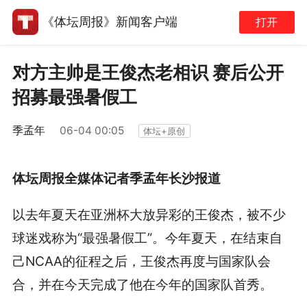
《体坛周报》新闻客户端
打开
对方主帅是王俊杰老相识 赛后公开
招募最强暑假工
季孟年
06-04 00:05
体坛+原创
体坛周报全媒体记者季孟年长沙报道
以去年夏天在亚洲杯大放异彩的王俊杰，被不少
球迷戏称为“最强暑假工”。今年夏天，在结束自
己NCAA的征程之后，王俊杰再度与国家队会
合，并在今天完成了他在今年的国家队首秀。