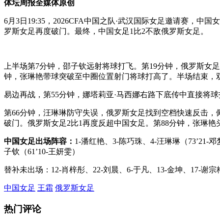
体坛周报全媒体原创
6月3日19:35，2026CFA中国之队·武汉国际女足邀请
罗斯女足再度破门。最终，中国女足1比2不敌俄罗斯女足。
上半场第7分钟，邵子钦远射将球打飞。第19分钟，俄罗斯女
钟，张琳艳带球突破至中圈位置射门将球打高了。半场结束，双
易边再战，第55分钟，娜塔莉亚·马西娜右路下底传中直接将球
第66分钟，汪琳琳防守失误，俄罗斯女足找到空档快速反击，
破门。俄罗斯女足2比1再度反超中国女足。第88分钟，张琳艳
中国女足出场阵容：
1-潘红艳、3-陈巧珠、4-汪琳琳（73’21-
子钦（61’10-王妍雯）
替补未出场：12-肖梓彤、22-刘晨、6-于凡、13-金坤、17-谢宗梅
中国女足
王霜
俄罗斯女足
热门评论