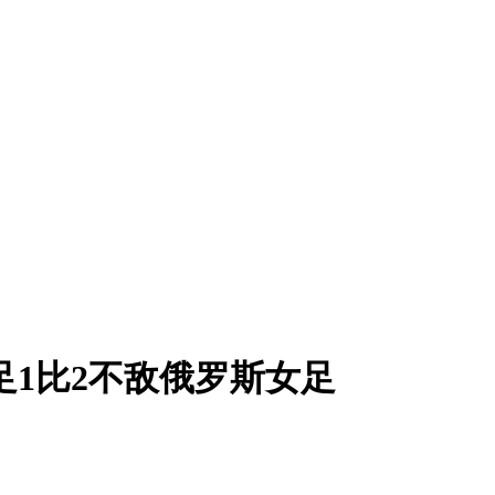
足1比2不敌俄罗斯女足