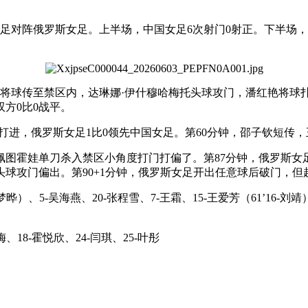
赛，中国女足对阵俄罗斯女足。上半场，中国女足6次射门0射正。下
足将球传至禁区内，达琳娜·伊什穆哈梅托头球攻门，潘红艳将球扑
方0比0战平。
打进，俄罗斯女足1比0领先中国女足。第60分钟，邵子钦短传
佩图霍娃单刀杀入禁区小角度打门打偏了。第87分钟，俄罗斯女
头球攻门偏出。第90+1分钟，俄罗斯女足开出任意球后破门，但
邓梦晔）、5-吴海燕、20-张程雪、7-王霜、15-王爱芳（61’16-刘靖
、18-霍悦欣、24-闫琪、25-叶彤