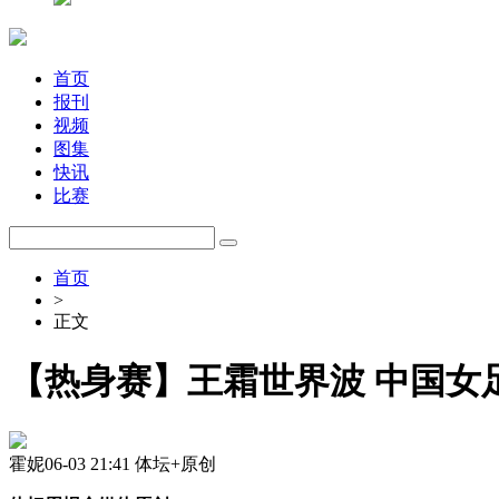
首页
报刊
视频
图集
快讯
比赛
首页
>
正文
【热身赛】王霜世界波 中国女
霍妮
06-03 21:41
体坛+原创