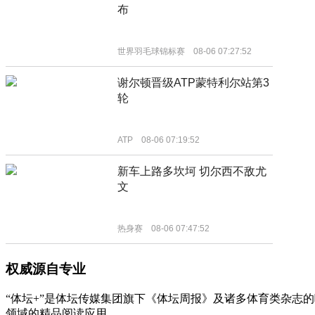
权威源自专业
“体坛+”是体坛传媒集团旗下《体坛周报》及诸多体育类杂志
领域的精品阅读应用。