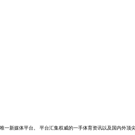
的唯一新媒体平台。 平台汇集权威的一手体育资讯以及国内外顶