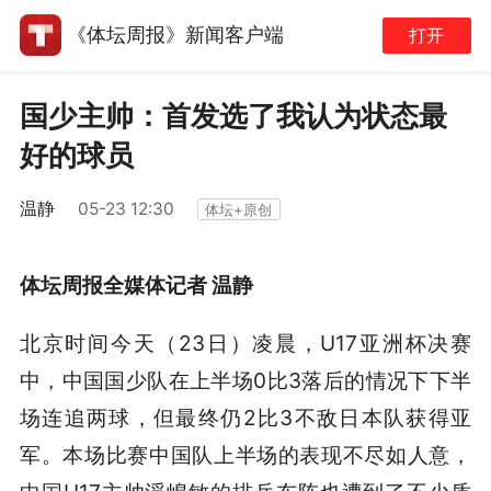
《体坛周报》新闻客户端
打开
国少主帅：首发选了我认为状态最
好的球员
温静
05-23 12:30
体坛+原创
体坛周报全媒体记者 温静
北京时间今天（23日）凌晨，U17亚洲杯决赛
中，中国国少队在上半场0比3落后的情况下下半
场连追两球，但最终仍2比3不敌日本队获得亚
军。本场比赛中国队上半场的表现不尽如人意，