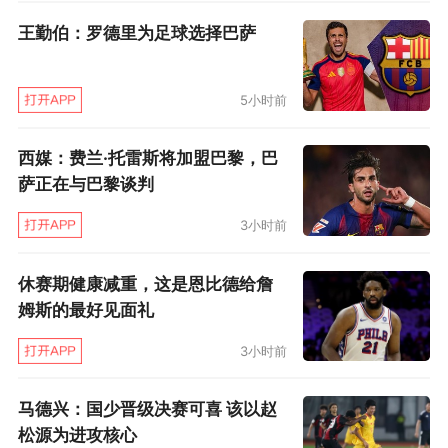
王勤伯：罗德里为足球选择巴萨
5小时前
西媒：费兰·托雷斯将加盟巴黎，巴
萨正在与巴黎谈判
3小时前
休赛期健康减重，这是恩比德给詹
姆斯的最好见面礼
3小时前
马德兴：国少晋级决赛可喜 该以赵
松源为进攻核心