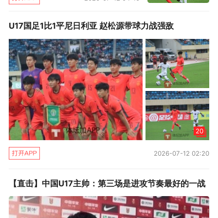
员才能够最大程度地发挥自己的实力。比较遗憾
U17国足1比1平尼日利亚 赵松源带球力战强敌
的是我们没能够取得这场比赛的胜利，我也为此
感到抱歉。对于球员们我想说的是，经过这六场
艰苦的比赛之后，他们会从当中收获许多这六场
比赛的磨炼，会让他们因此得到提高，是他们将
来足球生涯当中宝贵的一笔财富。”
20
2026-07-12 02:20
【直击】中国U17主帅：第三场是进攻节奏最好的一战