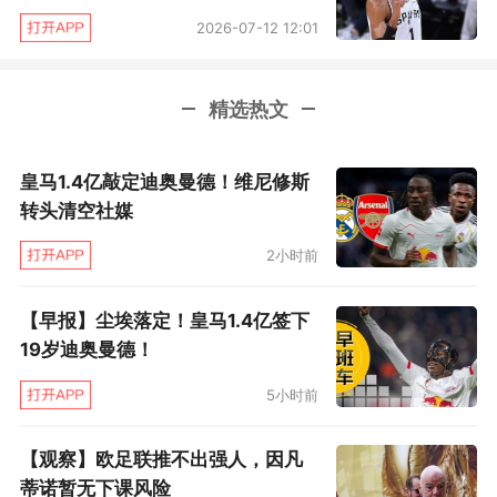
内线得分限制在了36分。马刺的阻攻数据并没有
2026-07-12 12:01
消失，而是从文班的封盖转化为了全队的抢断。
G2一战，马刺总计完成了13次抢断，比G1多了9
精选热文
个。
皇马1.4亿敲定迪奥曼德！维尼修斯
转头清空社媒
2小时前
【早报】尘埃落定！皇马1.4亿签下
19岁迪奥曼德！
5小时前
【观察】欧足联推不出强人，因凡
蒂诺暂无下课风险