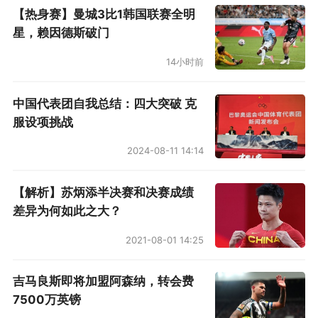
就能在转换进攻中获得投篮机会，文班也能在空
【热身赛】曼城3比1韩国联赛全明
位上发挥。”米奇说道。
星，赖因德斯破门
此役，马刺的转换进攻得分以34比8完全碾压森
14小时前
林狼。根据ESPN的数据统计，这是自2013年开
中国代表团自我总结：四大突破 克
始记录这项数据以来，马刺季后赛单场第二高的
服设项挑战
转换进攻得分，仅次于2014年季后赛对阵波特兰
2024-08-11 14:14
开拓者时取得的45分。另外，马刺也追平了球队
历史上季后赛单场三分球命中数最多的纪录（16
【解析】苏炳添半决赛和决赛成绩
个）。
差异为何如此之大？
2021-08-01 14:25
吉马良斯即将加盟阿森纳，转会费
7500万英镑