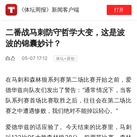
《体坛周报》新闻客户端
打开
二番战马刺防守哲学大变，这是波
波的锦囊妙计？
白亼
05-07 17:12
体坛+原创
在马刺和森林狼系列赛第二场比赛开始之前，爱
德华兹向队友们发出了警告：“通常情况下，当客
队系列赛首场比赛取胜之后，往往会在第二场比
赛之中遭遇惨败，我们绝对不能掉以轻心。”
爱德华兹的话应验了。今天结束的比赛里，马刺