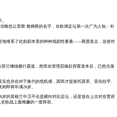
手。
当晚也让里斯·詹姆斯的名字，在欧洲足坛第一次广为人知：补
意地维系了此前剧本里的种种戏剧性要素——两度造点，迫使对
在荷兰继续横行霸道，然而在管理层疯狂挥霍老本后，已然沦落
其实也存在对于换代的危机感，因而才提拔托莫里、亚伯拉罕、
则即将年满28岁。
8岁的英格兰中卫不论是横向对比足坛，还是放在上次对垒贾府
队史欧战上最稚嫩的一套阵容。