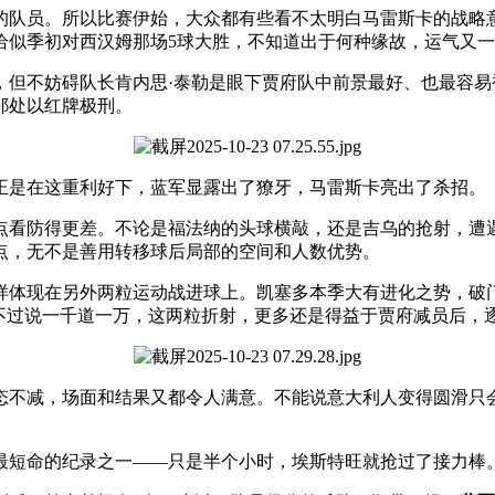
的队员。所以比赛伊始，大众都有些看不太明白马雷斯卡的战略
恰似季初对西汉姆那场5球大胜，不知道出于何种缘故，运气又
，但不妨碍队长肯内思·泰勒是眼下贾府队中前景最好、也最容
耶处以红牌极刑。
正是在这重利好下，蓝军显露出了獠牙，马雷斯卡亮出了杀招。
点看防得更差。不论是福法纳的头球横敲，还是吉乌的抢射，遭
点，无不是善用转移球后局部的空间和人数优势。
样体现在另外两粒运动战进球上。凯塞多本季大有进化之势，破
。不过说一千道一万，这两粒折射，更多还是得益于贾府减员后，
态不减，场面和结果又都令人满意。不能说意大利人变得圆滑只
。
最短命的纪录之一——只是半个小时，埃斯特旺就抢过了接力棒