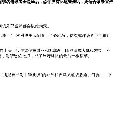
的5名进球者全是00后，恐怕没有比这些佳话，更适合拿来宣传
何俱乐部当然都会以此为荣。
出戏：“上次对决里我们看上了齐耶赫，这次或许该签下韦霍斯
气血上头，接连撂倒拉维亚和凯塞多，险些造成大规模冲突。不
智，滑铲恩佐送点，成了压垮球队的最后一根稻草。
“满足自己对中锋要求”的乔治和吉乌又愈战愈勇。何况……下