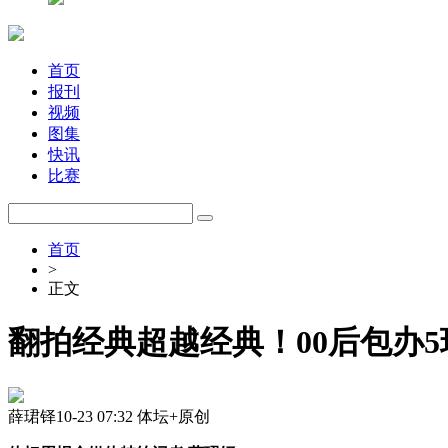
首页
报刊
视频
图集
快讯
比赛
首页
>
正文
翻拍经典超越经典！00后包办
薛珺铎
10-23 07:32
体坛+原创