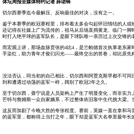
体坛周报全媒体特约记者 薛珺铎
切尔西赛季迄今最解压、反响最佳的对决，没有之一。
鉴于本赛季的欧冠赛程里，排布着太多会勾起怀旧情结的人或
还记得在社媒上广为流传的，祖马从后场直捣黄龙、临门一脚
时打入绝平球的蓝军队长，是眼下球队唯一亲历过上次交锋的
而宏观上讲，那场血脉贲张的4比4，是兰帕德首次执掌老东
手染红，助力青年才俊们闪光——最终交出的答卷，却比原先
没法否认，同当初的自己相比，切尔西和阿贾克斯早都不可同
到和遭遇过动荡的蓝军一样，阔别了欧冠2年之久。
至于切尔西，毋宁说是人员架构上产生了明显变化，而非实力
芒特与詹姆斯一众自家嫡系，不过整体依旧靠中生代挑大梁。
这反而加剧了今晚大胜的夸张程度。赛前，英媒一直在拿和马
的蓝军里，都称得上当打之年，眼下却是蓝军大名单里最年长的