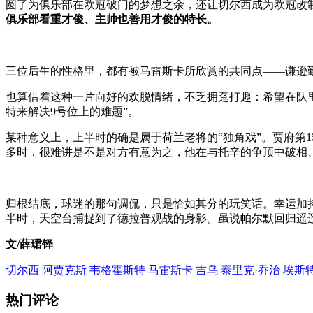
圆了为俱乐部在欧冠破门的梦想之余，还让切尔西成为欧冠改制
俱乐部看重才俊、主帅也善用才俊的特长。
三位后生的性格里，都有被马雷斯卡所欣赏的共同点——谦逊
也算借着这种一片向好的欢脱情绪，不乏拥趸打趣：希望在队
特来解决9号位上的难题”。
某种意义上，上半时的确是属于荷兰老将的“独角戏”。贾府第
多时，很难讲是不是对方有意为之，他在与托辛的争顶中破相
归根结底，球迷的那句调侃，只是恰如其分的玩笑话。幸运加持
半时，天空台捕捉到了德拉普观战的身影。虽说帕尔默回归遥
文/薛珺铎
切尔西
阿贾克斯
韦格霍斯特
马雷斯卡
吉乌
泰里克·乔治
埃斯
热门评论