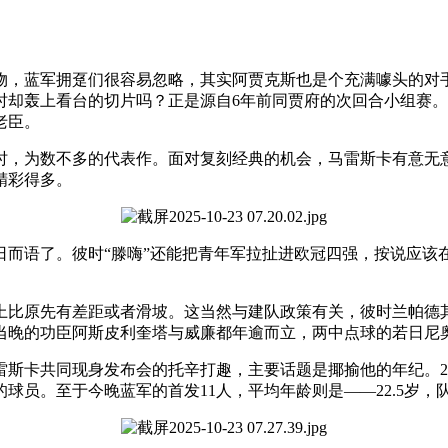
物，蓝军拥趸们很容易忽略，其实阿贾克斯也是个充满噱头的对
时却轰上看台的切片吗？正是源自6年前同贾府的次回合小组赛。
老臣。
家时，为数不多的代表作。面对复刻经典的机会，马雷斯卡有意无
精彩得多。
日而语了。彼时“滕嗨”还能把青年军拉扯进欧冠四强，按说应该
上比原先有差距或者滑坡。这当然与建队政策有关，彼时兰帕德
当晚的功臣阿斯皮利奎塔与威廉都年逾而立，两中点球的若日尼奥
雷斯卡共同现身发布会的托辛打趣，主要话题是揶揄他的年纪。2
球员。至于今晚蓝军的首发11人，平均年龄则是——22.5岁，