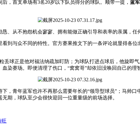
后，首支单场有3名20岁以下队员得分的球队。顺带一提，
蓝军
勤恳、从不抱怨机会寥寥、拥有能做正确引导和表率的亲属，任
里看到与众不同的特性。官方赛果推文下的一条评论就显得各位
1粒丢球正是他对福法纳疏加盯防；为球队打进点球后，他旋即
、血染赛场。即便清理了伤口，“窝窝哥”却依旧没唤回自己的理
下，青年蓝军也许不再那么需要年长的“领导型球员”；马帅口中
遥无期，球队至少会很快迎回一位重量级的前场选择。
特旺