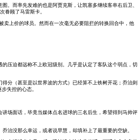
意图。而率先发难的也是阿贾克斯，让凯塞多继续客串右后卫、
一次眷顾了马雷斯卡。
易被卖上价的球员。然而在一次毫无必要阻拦的转换回合中，他
遇的压迫都远称不上欧冠级别。几乎是认定了客队这个弱点，切
门得分（甚至是以世界波的方式）已经算不上铁树开花；乔治则
逐步失控的心态。
会讲场面话，毕竟当媒体点名进球的三名后生，希望得到马帅评
。乔治没那么幸运，或者说早慧，却填补上了最重要的空缺。