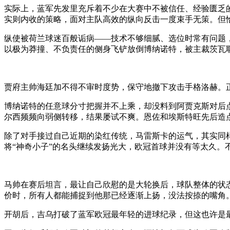
实际上，蓝军先发里充斥着不少在大赛中不被信任、经验匮乏
实则内收的策略，面对主队高效的纵向反击一度束手无策。但
纵使被荷兰球迷百般诟病——技术不够细腻、选位时常有问题
以极为莽撞、不负责任的侧身飞铲放倒博纳诺特，被主裁茨瓦
贾府主帅海廷加不得不审时度势，保守地撤下攻击手格洛赫。
博纳诺特的任意球分寸把握并不上乘，却没料到阿贾克斯对后
尔西频频向弱侧转移，结果屡试不爽。恩佐和埃斯特旺先后造
除了对手接过自己近期的染红传统，马雷斯卡的运气，其实同
将“神奇小子”的名头继续发扬光大，欧冠首球并没有等太久
马帅在赛后坦言，最让自己欣慰的是大轮换后，球队整体的状
价时，所有人都能捕捉到他那已经逐渐上扬，没法按捺的嘴角
开胡后，吉乌打破了蓝军欧冠最年轻的进球纪录，但这也许是