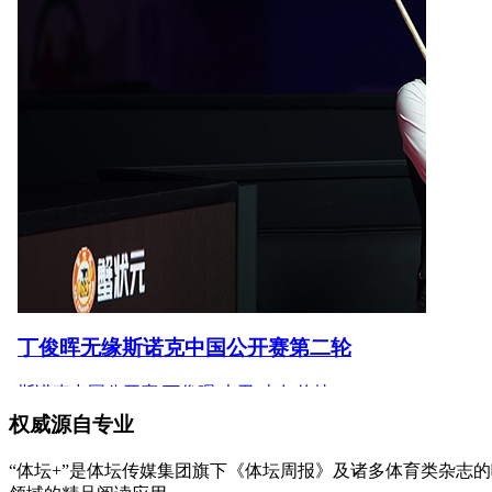
权威源自专业
“体坛+”是体坛传媒集团旗下《体坛周报》及诸多体育类杂志