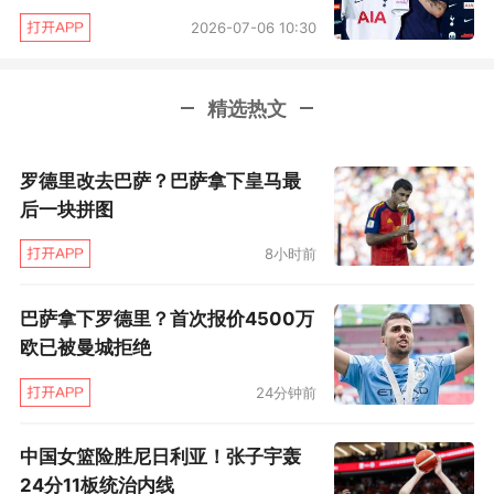
兄弟”总计只准备出资一半，另一半要靠俱乐部自
2026-07-06 10:30
身申请贷款。
知情者提醒媒体，PIF并非人们想象中的“甜心爹
精选热文
地”，其名称中的关键字母是“I”，即investment，
罗德里改去巴萨？巴萨拿下皇马最
投资。PIF将以投资决策的方式为球场项目融资，
后一块拼图
与PIF投资组合中的其他项目一致。也就是说，他
们压根就无意像阿布那样，很大程度上不计回报
8小时前
地撒钱，而是要把收益考量进来。
巴萨拿下罗德里？首次报价4500万
欧已被曼城拒绝
几乎从沙特人入主之初，纽卡就在酝酿新球场事
宜，迄今已3年多过去，计划却一再推迟。慢，是
24分钟前
PIF做事的显著特点。不只是球场计划，纽卡今夏
中国女篮险胜尼日利亚！张子宇轰
早期引援四处碰壁，也与沙特方面决策流程较
24分11板统治内线