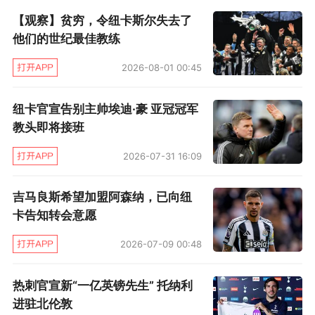
【观察】贫穷，令纽卡斯尔失去了
行事的姿态。所以，纽卡一直没有搞来金额畸高
他们的世纪最佳教练
的赞助，今后即便相关管制放松，沙特也不准备
效仿巴黎那边“卡塔尔旅游局1年1亿”的模式。甚
2026-08-01 00:45
至，同为PIF控股球队，纽卡往沙特球队卖人，也
纽卡官宣告别主帅埃迪·豪 亚冠冠军
卖不出高价。而迁延已久的改造球场或新建球场
教头即将接班
事宜，就更加证明，PIF对待纽卡的经营有着超乎
2026-07-31 16:09
多数人想象的“理性”和保守。
吉马良斯希望加盟阿森纳，已向纽
球场建设资金，并不在财政公平考核范围内，理
卡告知转会意愿
论上，沙特人愿意烧多少钱就可以烧多少钱，没
2026-07-09 00:48
人管得着。然而，媒体拿到的相关文书显示，沙
特人并不准备全资建设球场。假如新球场造价20
热刺官宣新“一亿英镑先生” 托纳利
亿英镑，PIF以及在纽卡持股15%的小股东“鲁本
进驻北伦敦