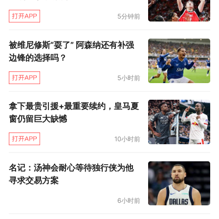
长、强调“过程”不无关系。
5分钟前
圣詹姆斯公园容量为5.2万人，球场计划包括两种
被维尼修斯“耍了” 阿森纳还有补强
方案，其一是现有球场扩建为6万人规模，但PIF
边锋的选择吗？
对这项方案的“投资回报”表示疑虑，各方更倾向
5小时前
于建造全新球场，容量在6.5万-7万人之间。容量
提升幅度看上去并不大，但应该考虑到，纽卡斯
拿下最贵引援+最重要续约，皇马夏
尔只是一座30万人口的中等规模城市，俱乐部评
窗仍留巨大缺憾
估，7万人的球场是有可能坐不满的。
10小时前
在沙特油爹的设想中，建设新球场有助于纽卡在
名记：汤神会耐心等待独行侠为他
长远未来实现自负盈亏，新球场也将像热刺的新
寻求交易方案
主场那样，承办演唱会和橄榄球等活动和赛事，
6小时前
成为促进营收的手段。但也有不少人担心，俱乐