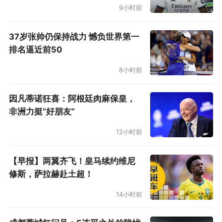
而今，PIF牵头收购EA，550亿的生意更不是纽卡
9小时前
这种连5亿都不到的小买卖可比。
37岁张帅仍保持战力 憾负世界第一
排名逼近前50
EA是全球最大的游戏厂商之一，如果排除腾讯、
网易、微软、索尼这些不止涉足游戏的大型公
8小时前
司，以及任天堂这种软硬件通吃的游戏商，在专
因凡蒂诺狂喜：阿根廷肉麻保皇，
注于游戏软件和服务的厂商中，EA在某些年份的
非洲力挺“好朋友”
统计中就是全球第一。EA旗下拥有影响力最大的
12小时前
足球游戏《EA Sports FC》（原《FIFA》系
列），以及《战地》《极品飞车》《模拟人生》
【早报】两翼齐飞！皇马续约维尼
等众多知名IP。
修斯，萨拉赫赴土超！
跟这种投资项目相比，纽卡实在太过渺小。甚
14小时前
至，以油爹的“理性”和“公正”，今后，在属于他们