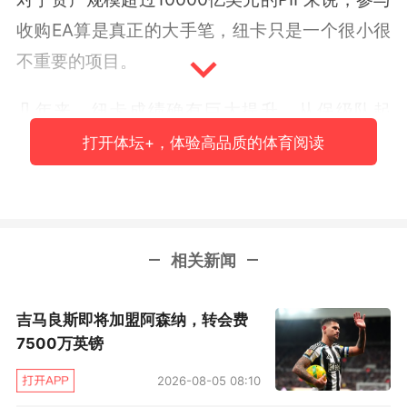
收购EA算是真正的大手笔，纽卡只是一个很小很
不重要的项目。
几年来，纽卡成绩确有巨大提升，从保级队起
步，短时间内已两次打入欧冠，还终结了长达56
打开体坛+，体验高品质的体育阅读
年的奖杯饥荒。不过，该队终究远未实现一些人
期待中的大跃进，硬实力与豪门仍有天差地别，
今夏伊萨克的转会风波也证实，该队仍在食物链
相关新闻
中被豪门完全压制。
纽卡发展相对“迟缓”，财政公平政策当为首要原
吉马良斯即将加盟阿森纳，转会费
因，但又并非完全如此。沙特油爹一直没有像曼
7500万英镑
城的阿联酋资方，或巴黎圣日耳曼的卡塔尔资方
2026-08-05 08:10
那样“钻规则空子”，而是一直摆出正大光明依规