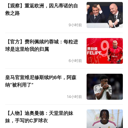
部如果为新球场背负10亿巨债，会不会影响未来
【观察】重返欧洲，因凡蒂诺的自
的运营和投资能力？毕竟，阿森纳和巴萨等豪门
救之路
都有过类似经历。
9小时前
总结一下就是，涉猎甚广的PIF十分重视投资后的
【官方】费利佩续约蓉城：每粒进
收益，纽卡作为一个增长缓慢的项目，从来都不
球是这里给我的归属
是他们的关注重点。纽卡队内对沙特资方的热情
6小时前
也早已产生怀疑。球迷熟知的沙特本国联赛，以
及2034沙特世界杯，对PIF来说要重要得多。同
皇马官宣维尼修斯续约6年，阿森
时，PIF还投资高尔夫和拳击等赛事，那都是在各
纳“被利用了”
自领域可以进入主流视野的项目，不似纽卡这样
14小时前
迄今仍是关注度较低的中等球队。
【人物】迪奥曼德：天堂里的妹
PIF总裁、纽卡主席鲁迈延。
妹，手写的C罗球衣