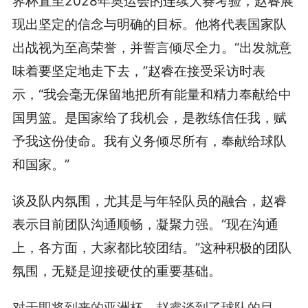
界杯直至2028年奥运会的连续大赛考验，赵睿展
现出坚定的信念与明确的目标。他将代表国家队
出战视为至高荣誉，并誓言倾尽全力。“出发就意
味着要坚定地走下去，”赵睿在接受采访时表
示，“我会毫无保留地把所有能量和精力奉献给中
国男篮。是国家给了我机会，是教练信任我，赋
予我这份使命。我有义务倾尽所有，奉献给球队
和国家。”
谈及队内氛围，尤其是与年轻队员的融合，赵睿
表示目前团队沟通顺畅，凝聚力强。“现在沟通
上，各方面，大家都比较团结。”这种积极的团队
氛围，无疑是迎接硬仗的重要基础。
对于即将到来的亚洲杯，赵睿谈到了球队的目