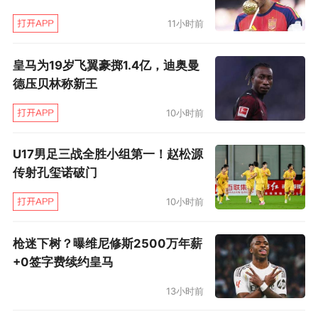
11小时前
皇马为19岁飞翼豪掷1.4亿，迪奥曼
德压贝林称新王
10小时前
U17男足三战全胜小组第一！赵松源
传射孔玺诺破门
10小时前
枪迷下树？曝维尼修斯2500万年薪
+0签字费续约皇马
13小时前