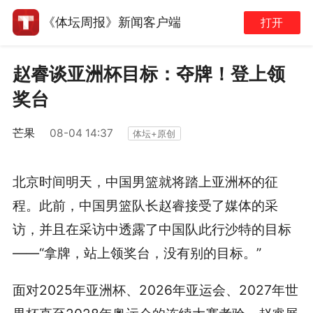
《体坛周报》新闻客户端
打开
赵睿谈亚洲杯目标：夺牌！登上领
奖台
芒果
08-04 14:37
体坛+原创
北京时间明天，中国男篮就将踏上亚洲杯的征
程。此前，中国男篮队长赵睿接受了媒体的采
访，并且在采访中透露了中国队此行沙特的目标
——“拿牌，站上领奖台，没有别的目标。”
面对2025年亚洲杯、2026年亚运会、2027年世