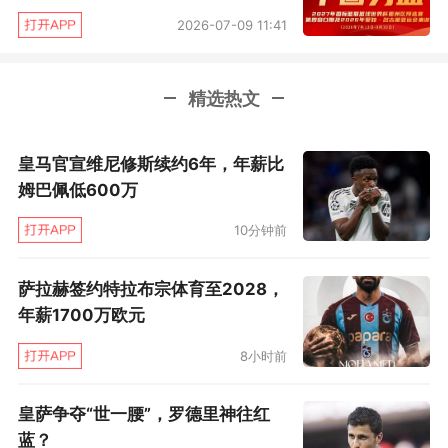
2026-07-09 11:41
精选热文
皇马官宣维尼修斯续约6年，年薪比
姆巴佩低600万
10分钟前
萨拉赫签约特拉布宗体育至2028，
年薪1700万欧元
8小时前
皇萨争夺“世一腰”，罗德里神往红
蓝？