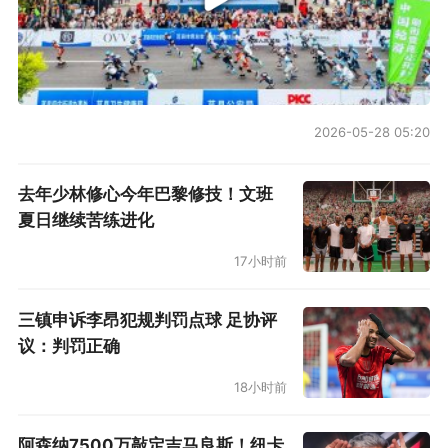
2026-05-28 05:20
去年少林修心今年巴黎修技！文班
夏日继续苦练进化
17小时前
三镇申诉李昂犯规判罚点球 足协评
议：判罚正确
18小时前
阿森纳7500万敲定吉马良斯！纽卡