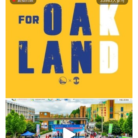
33983人参与
2019-06-14 01:03
2026年中国轮滑刷街竞速公开赛（山东莒县站）