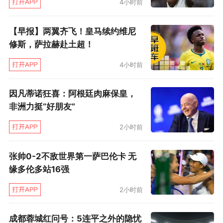
洛维奇。
4小时前
上赛季开始后，当戈雷茨卡仍处在板凳末端的情
【早报】两翼齐飞！皇马续约维尼
况下，帕利尼亚也难以获得首发机会。直到帕夫
修斯，萨拉赫赴土超！
洛维奇在去年10月中旬对斯图加特一战摔伤肩膀
4小时前
后，帕利尼亚才总算迎来了转机，一度连续5场比
因凡蒂诺狂喜：阿根廷肉麻保皇，
赛首发（其实客场1比4惨败给巴塞罗那一战，就
非洲力挺“好朋友”
已经证明了他的防守能力对于这支拜仁而言，并
没有很多人所想象的那样厉害和重要）。偏偏在
2小时前
这种时候，葡萄牙国脚却在11月国际比赛周期间
张帅0-2不敌世界第一萨巴伦卡 无
右腿内收肌受伤，一直休息到今年1月下旬才复
缘多伦多站16强
出，此时他发现自己已经沦为戈雷茨卡和帕夫洛
2小时前
维奇之后的第4后腰。
成都蓉城红问号：5连平之外的隐忧
3月初对波鸿那场夹在欧冠对勒沃库森两回合之间