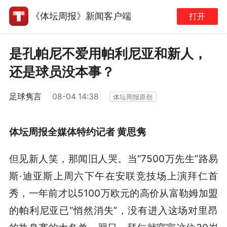
《体坛周报》新闻客户端
打开
是孔帕尼不爱用帕利尼亚和新人，
还是球员没本事？
足球隽言
08-04 14:38
体坛周报原创
体坛周报全媒体特约记者 黄思隽
但见新人笑，那闻旧人哭。当“7500万先生”路易
斯·迪亚斯上周六下午在安联竞技场上演拜仁首
秀，一年前才以5100万欧元的高价从富勒姆加盟
的帕利尼亚已“悄然消失”，没有进入这场对里昂