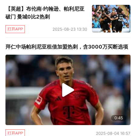
【英超】布伦南·约翰逊、帕利尼亚
7000万的价值，成为“新哈维·马丁内斯”。
破门 曼城0比2热刺
问题在于，拜仁高层在2023年夏天对于图赫尔的
2025-08-23 13:30
要求迟迟不予理会，直到转会窗口行将关闭时才
突然向帕利尼亚抛出橄榄枝，最终因富勒姆无法
拜仁中场帕利尼亚租借加盟热刺，含3000万买断选项
在关窗前找到替代者，帕利尼亚都已经来到塞贝
纳大街完成体检，甚至穿上拜仁球衣拍好了官宣
照之后，又灰溜溜地打道回府。但拜仁一直与他
保持联系，甚至最终似乎是出于兑现承诺、展现
出豪门风度的考虑，终于在去年夏天正式与其联
姻。然而，此时教练已经换成了高举传控大旗的
0:45
孔帕尼，对于6号位的要求已经拨乱反正，不再需
要一个只能干脏活累活的蓝领。我们并不清楚，
2025-08-04 16:57