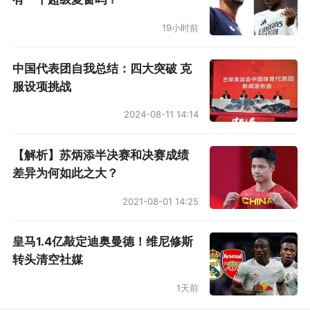
过先租后卖的方式与热刺做交易，拜仁首先会得
19小时前
到500万到600万欧元的租借费，一年后还有望
进账2500万到3000万。此外，热刺还将承担球
中国代表团自我总结：四大突破 克
服设项挑战
员全部薪水。《图片报》披露，帕利尼亚的基础
年薪仅为850万（而不是此前传闻的1600万），
2024-08-11 14:14
加上奖金可能会达到1000万。有意思的是，帕利
【解析】苏炳添半决赛和决赛成绩
尼亚可能很快又要回到安联竞技场了，因为本周
差异为何如此之大？
四晚热刺就会在这里跟拜仁踢热身赛。
2021-08-01 14:25
高层开始向孔帕尼施压
皇马1.4亿敲定迪奥曼德！维尼修斯
在帕利尼亚离开之前，《图片报》名记法尔克曾
转头清空社媒
在播客节目中透露，部分队友觉得帕利尼亚的竞
1天前
技水平压根不足以为拜仁效力。而另外两个“不够