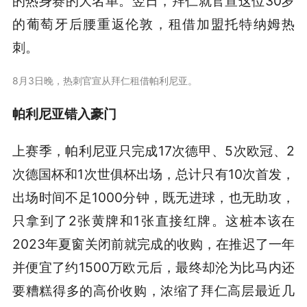
的热身赛的大名单。翌日，拜仁就官宣这位30岁
的葡萄牙后腰重返伦敦，租借加盟托特纳姆热
刺。
8月3日晚，热刺官宣从拜仁租借帕利尼亚。
帕利尼亚错入豪门
上赛季，帕利尼亚只完成17次德甲、5次欧冠、2
次德国杯和1次世俱杯出场，总计只有10次首发，
出场时间不足1000分钟，既无进球，也无助攻，
只拿到了2张黄牌和1张直接红牌。这桩本该在
2023年夏窗关闭前就完成的收购，在推迟了一年
并便宜了约1500万欧元后，最终却沦为比马内还
要糟糕得多的高价收购，浓缩了拜仁高层最近几