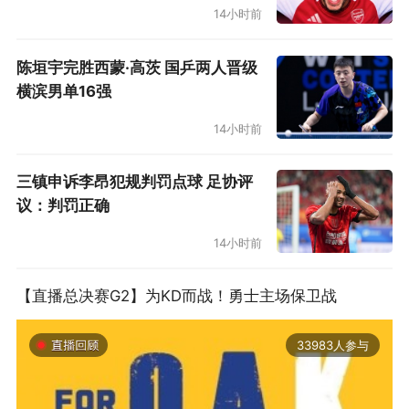
14小时前
陈垣宇完胜西蒙·高茨 国乒两人晋级
横滨男单16强
14小时前
三镇申诉李昂犯规判罚点球 足协评
议：判罚正确
14小时前
【直播总决赛G2】为KD而战！勇士主场保卫战
33983人参与