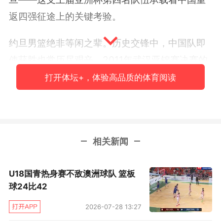
返四强征途上的关键考验。
约旦男篮绝非等闲之辈。历史交锋中，中国队即
使获胜也常历尽艰辛。2011年武汉亚锦赛决赛的
惊险1分险胜，为中国队锁定伦敦奥运门票，至今
打开体坛+，体验高品质的体育阅读
令人记忆犹新。两队最近一次正式交锋在2019年
世预赛，当时各自捍卫主场。六年时光流转，双
方阵容皆已物是人非。
相关新闻
约旦篮协视本届亚洲杯为新纪元起点，任命加拿
大教头罗伊·拉纳为篮球运营高级总监兼国家队主
U18国青热身赛不敌澳洲球队 篮板
帅。拉纳履历丰富，曾在日本京都创荣队实现三
球24比42
年突破，在埃及率队杀入2023世界杯并赢下两场
2026-07-28 13:27
硬仗，更在2019年率加拿大U19青年军登顶世