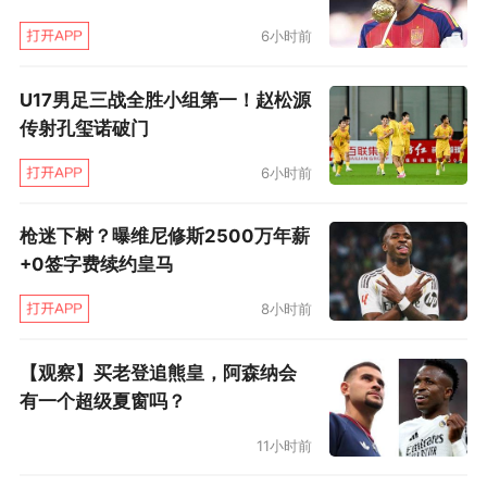
有趣的是，此次亚洲杯小组赛程设计格外微妙。
6小时前
中约之战被安排在第三比赛日，若双方此前均顺
利战胜沙特与印度，此役将直接决定小组头名归
U17男足三战全胜小组第一！赵松源
属。其意义远超一场普通胜利，它深刻关联着中
传射孔玺诺破门
国男篮能否打破十年尘封，重归亚洲杯四强之
6小时前
列。
枪迷下树？曝维尼修斯2500万年薪
+0签字费续约皇马
8小时前
【观察】买老登追熊皇，阿森纳会
有一个超级夏窗吗？
11小时前