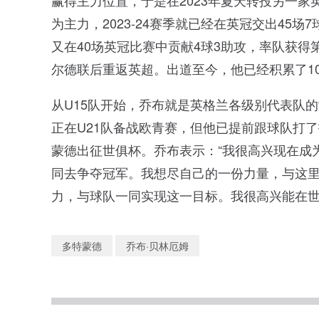
赢得主力位置，于是在2023年夏天转投另一家
为主力，2023-24赛季就已经在英冠交出45
又在40场英冠比赛中贡献4球3助攻，率队获得
尔德联后重返英超。出道至今，他已经积累了10
从U15队开始，乔布就是英格兰各级别代表队的
正在U21队备战欧青赛，但他已提前跟球队打
蒙德出征世俱杯。乔布表示：“我很高兴现在成
同去争夺冠军。我想尽自己的一份力量，与这
力，与球队一同实现这一目标。我很高兴能在世
多特蒙德
乔布·贝林厄姆