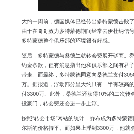
大约一周前，德国媒体已经传出多特蒙德击败了
由于在哥哥效力多特蒙德期间经常去伊杜纳信
多特蒙德整个俱乐部的环境很有好感。
随后，多特蒙德与桑德兰就转会费展开磋商。乔
约金条款，但有消息指出他和俱乐部之间有君子
带走。而最终，多特蒙德同意向桑德兰支付305
万。据报道，浮动部分里大约只有一半有较高的
付3300万。此外，桑德兰还获得10%的二次
投豪门，转会费还会进一步上浮。
按照“转会市场”网站的统计，乔布成为多特蒙德
尔斯的价格持平。而如果上浮到3300万，他就会