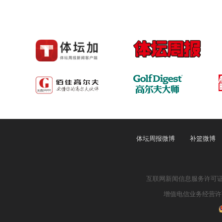
体坛周报微博
补篮微博
互联网新闻信息服务许可证：4
增值电信业务经营许可证