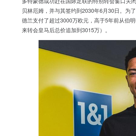
多特蒙德成功赶在国际足联的特别转会窗口关闭
贝林厄姆，并与其签约到2030年6月30日。
德兰支付了超过3000万欧元，高于5年前从伯
来转会皇马后总价追加到3015万）。