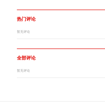
热门评论
暂无评论
全部评论
暂无评论