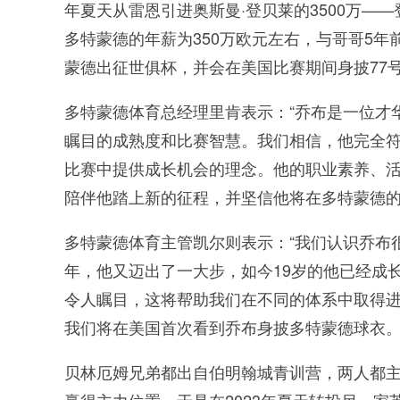
年夏天从雷恩引进奥斯曼·登贝莱的3500万——
多特蒙德的年薪为350万欧元左右，与哥哥5
蒙德出征世俱杯，并会在美国比赛期间身披77
多特蒙德体育总经理里肯表示：“乔布是一位才
瞩目的成熟度和比赛智慧。我们相信，他完全
比赛中提供成长机会的理念。他的职业素养、
陪伴他踏上新的征程，并坚信他将在多特蒙德的
多特蒙德体育主管凯尔则表示：“我们认识乔布
年，他又迈出了一大步，如今19岁的他已经成
令人瞩目，这将帮助我们在不同的体系中取得
我们将在美国首次看到乔布身披多特蒙德球衣。
贝林厄姆兄弟都出自伯明翰城青训营，两人都主