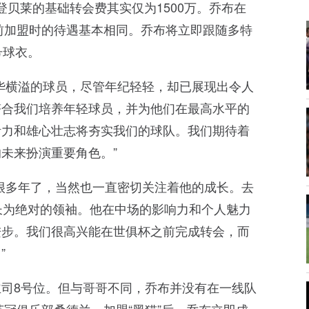
登贝莱的基础转会费其实仅为1500万。乔布在
年前加盟时的待遇基本相同。乔布将立即跟随多特
号球衣。
华横溢的球员，尽管年纪轻轻，却已展现出令人
符合我们培养年轻球员，并为他们在最高水平的
活力和雄心壮志将夯实我们的球队。我们期待着
未来扮演重要角色。”
很多年了，当然也一直密切关注着他的成长。去
长为绝对的领袖。他在中场的影响力和个人魅力
进步。我们很高兴能在世俱杯之前完成转会，而
”
司8号位。但与哥哥不同，乔布并没有在一线队