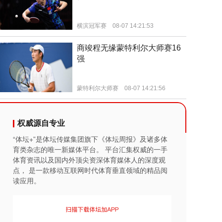
权威源自专业
“体坛+”是体坛传媒集团旗下《体坛周报》及诸多体
育类杂志的唯一新媒体平台。 平台汇集权威的一手
体育资讯以及国内外顶尖资深体育媒体人的深度观
点， 是一款移动互联网时代体育垂直领域的精品阅
读应用。