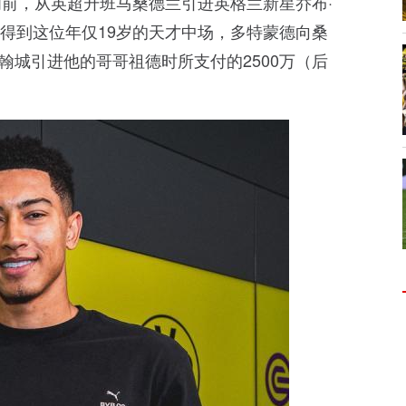
前，从英超升班马桑德兰引进英格兰新星乔布·
为了得到这位年仅19岁的天才中场，多特蒙德向桑
明翰城引进他的哥哥祖德时所支付的2500万（后