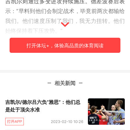
吉凯尔则通过多变进攻持续施压。德差波赛后表
示：“早料到他们会制定战术，毕竟前两次都输给
我们。他们速度压制了我们，我无力扭转。他们
始终保持着下压攻势。”
打开体坛+，体验高品质的体育阅读
“这场胜利能让羽毛球更受欢迎，我们非常开心，
希望吸引更多媒体和选手参与。我一直渴望成为
法国首位大赛冠军，如今梦想成真。”德尔吕表
示。
相关新闻
文/麦芽
吉凯尔/德尔吕六负“雅思”：他们总
是处于顶尖水准
2023-02-10 10:26