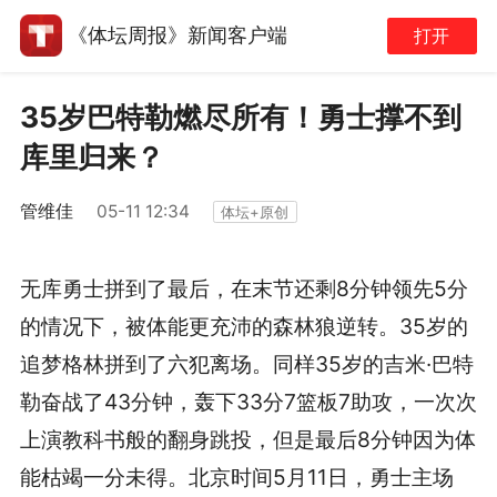
《体坛周报》新闻客户端
打开
35岁巴特勒燃尽所有！勇士撑不到
库里归来？
管维佳
05-11 12:34
体坛+原创
无库勇士拼到了最后，在末节还剩8分钟领先5分
的情况下，被体能更充沛的森林狼逆转。35岁的
追梦格林拼到了六犯离场。同样35岁的吉米·巴特
勒奋战了43分钟，轰下33分7篮板7助攻，一次次
上演教科书般的翻身跳投，但是最后8分钟因为体
能枯竭一分未得。北京时间5月11日，勇士主场