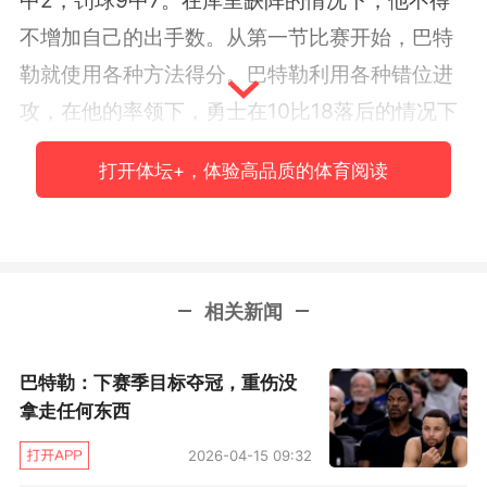
不增加自己的出手数。从第一节比赛开始，巴特
勒就使用各种方法得分。巴特勒利用各种错位进
攻，在他的率领下，勇士在10比18落后的情况下
追回了比分。第一节末尾，他连得6分，将比分改
打开体坛+，体验高品质的体育阅读
写成21平。巴特勒第一节独取11分。
勇士将士的信心大受鼓舞，第二节比赛，巴特
勒、库明加、波杰姆斯基等人纷纷发威，打出21
相关新闻
比19，半场比赛42比40领先森林狼。巴特勒第二
节得到7分，半场贡献了18分。
巴特勒：下赛季目标夺冠，重伤没
勇士向来擅长打第三节的比赛，即便没有库里，
拿走任何东西
这一战他们在第三节仍然比分占优。巴特勒在第
2026-04-15 09:32
三节独取10分，个人得分来到了28分。勇士第三