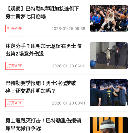
【观察】巴特勒&库明加接连倒下
节打出31比29，领先4分进入末节的决战。
勇士新梦七日崩塌
巴特勒接到追梦助攻投进一记三分球，接着制造
2026-01-25 09:38
里德犯规，两罚全中。全场比赛还剩8分16秒，
勇士82比77领先森林狼5分。
注定分手？库明加无意留在勇士 复
出第2场意外伤退
但这是巴特勒本场比赛最后一次得分，他的得分
2026-01-23 06:10
定格在了33分。35岁的巴特勒这样拼杀太辛苦
了，他不仅砍下30+，还要兼顾组织进攻和防
巴特勒赛季报销！勇士冲冠梦破
碎：还交易库明加吗？
守。随后的比赛，巴特勒4投0中，他只能眼睁睁
看着森林狼迫近比分，然后反超比分，继而扩大
2026-01-20 08:41
领先优势。巴特勒在末节6投1中，只得到5分。
勇士遭毁灭打击！巴特勒重伤报销
库里无缘再争冠