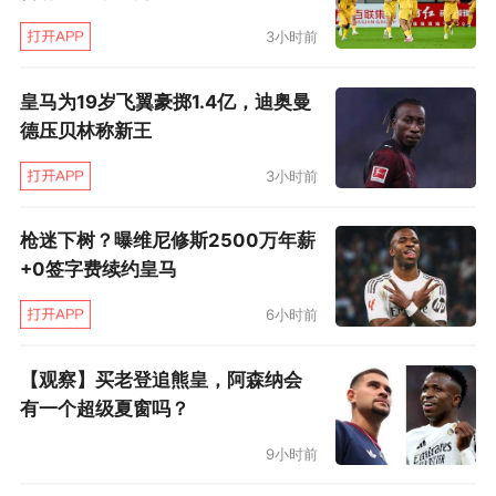
优势扩大到7分，胜利的天平偏向了森林狼。没有
3小时前
库里的勇士激发了库明加。这一战他18投11中，
三分球4投3中，罚球6中5，得到30分6篮板3助
皇马为19岁飞翼豪掷1.4亿，迪奥曼
攻2盖帽，正负值为+5。出战36分钟的库明加，
德压贝林称新王
成为勇士此战全队唯一正负值为正数的球员。
3小时前
库明加打出了本赛季个人代表作之一，只不过即
枪迷下树？曝维尼修斯2500万年薪
便他打出如此出色的表现，勇士还是输球。缺少
+0签字费续约皇马
了库里，勇士确实难以抗衡兵强马壮的森林狼。
6小时前
这一战，勇士只有三人得分上双，除了巴特勒和
库明加，希尔德贡献了14分。
【观察】买老登追熊皇，阿森纳会
有一个超级夏窗吗？
库明加成为勇士自2022年的乔丹·普尔后，首个
9小时前
在季后赛砍下30+的替补球员。库明加和巴特勒