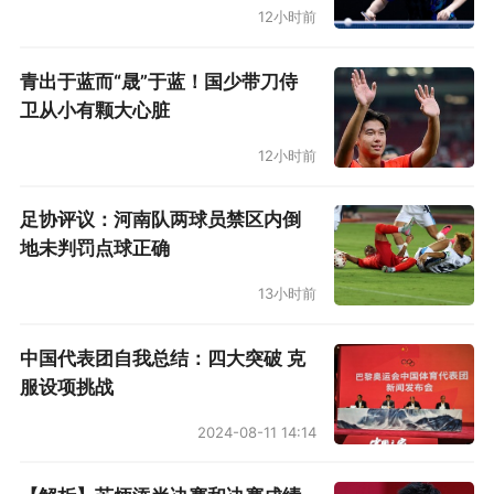
12小时前
青出于蓝而“晟”于蓝！国少带刀侍
卫从小有颗大心脏
但是，从这场比赛来看，库明加和巴特勒一块出
12小时前
战打得挺好。赛后科尔称赞了库明加和巴特勒的
表现：“不用再多说什么了，我喜欢我们的防守，
足协评议：河南队两球员禁区内倒
也喜欢吉米和库明加的配合。很少有回合他们会
地未判罚点球正确
陷入不利境地。我喜欢进攻端我们有着更多的进
13小时前
攻机会，只是没能稳住局面。我喜欢我们当时的
状态。比赛节奏看起来也不错。”
中国代表团自我总结：四大突破 克
服设项挑战
一切无法重来，如果科尔在首轮更多使用库明
2024-08-11 14:14
加，是不是可以减轻库里的得分负担？是不是库
里不会在西部半决赛首战无对抗受伤？库里腿筋