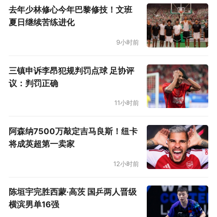
还成为自2022年4月22日库里和汤普森后，勇士
去年少林修心今年巴黎修技！文班
夏日继续苦练进化
首个同场季后赛砍下30+的二人组。
9小时前
库明加用行动证明了自己的实力，他在上一战打
了26分钟，11投8中，得到18分5篮板。这一战，
三镇申诉李昂犯规判罚点球 足协评
他又打出了高效的表现。谁说他和巴特勒不兼
议：判罚正确
容？此前，勇士主帅科尔有些偏执地认为库明加
11小时前
的打法和巴特勒不兼容，以至于在首轮只让库明
加打了3场比赛。
阿森纳7500万敲定吉马良斯！纽卡
将成英超第一卖家
12小时前
陈垣宇完胜西蒙·高茨 国乒两人晋级
横滨男单16强