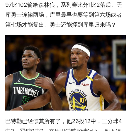
97比102输给森林狼，系列赛比分1比2落后。无
库勇士连输两场，库里最早也要等到第六场或者
第七场才能复出。勇士还能撑到库里归来吗？
巴特勒已经倾其所有了，他26投12中，三分球4
中2，罚球9中7。在库里缺阵的情况下，他不得