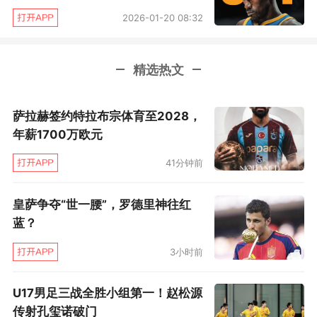
2026-01-20 08:32
精选热文
萨拉赫签约特拉布宗体育至2028，
年薪1700万欧元
41分钟前
同样无奈的还有追梦格林，他在全场还剩4分32
秒时，对空切试图扣篮的麦克丹尼尔斯犯规，吃
皇萨争夺“世一腰”，罗德里神往红
到个人第六次犯规，不得不离场。追梦的离场成
蓝？
为转折点，森林狼换上戈贝尔，用他和兰德尔搭
3小时前
档内线，进一步强化内线优势。
U17男足三战全胜小组第一！赵松源
森林狼随即打出9比4的进攻小高潮，从而将领先
传射孔玺诺破门