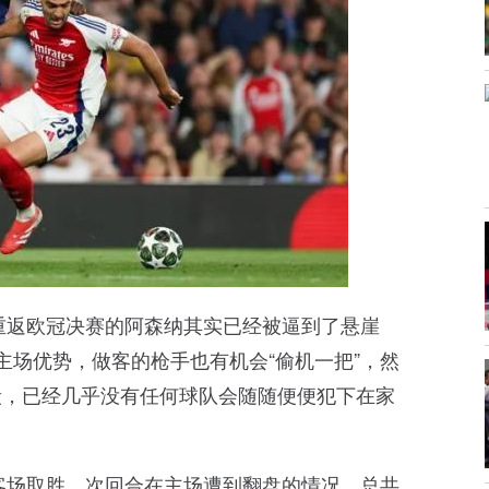
年重返欧冠决赛的阿森纳其实已经被逼到了悬崖
主场优势，做客的枪手也有机会“偷机一把”，然
段，已经几乎没有任何球队会随随便便犯下在家
合客场取胜，次回合在主场遭到翻盘的情况，总共