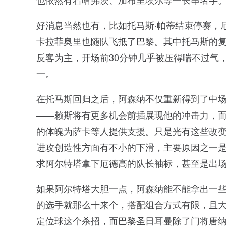
好消息当然也有，比如托马斯·帕蒂结束停赛，
卡拉菲奥里也随队飞抵了巴黎。其中托马斯的复
反客为主，开场前30分钟几乎被压得喘不过气
一。
在托马斯回归之后，阿森纳不仅重新得到了中
——赖斯将有更多机会前插展现他的冲击力，
的体魄为萨卡等人提供支援。只是光有这些改
进攻创造性方面有不小的下滑，主要原因之一
求阿尔特塔拿下厄德高的队长袖标，甚至是出
如果阿尔特塔大胆一点，阿森纳能不能拿出一
的选手就那么十来个，搭配组合方式有限，且
定位球这个杀招，而巴黎圣日耳曼除了门将唐