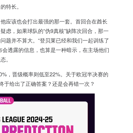
己的特长。
，他应该也会打出最强的那一套。首回合在酋长
疑虑，如果球队的“伪9真核”缺阵次回合，那一
问题并不算大。“登贝莱已经和我们一起训练了
布会透露的信息，也算是一种暗示，在主场他们
状态。
30%，晋级概率则低至22%。关于欧冠半决赛的
它终于给出了正确答案？还是会再错一次？