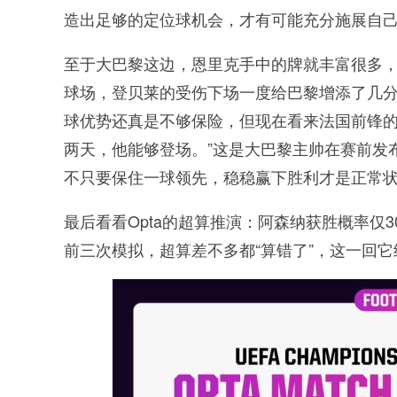
造出足够的定位球机会，才有可能充分施展自
至于大巴黎这边，恩里克手中的牌就丰富很多
球场，登贝莱的受伤下场一度给巴黎增添了几分
球优势还真是不够保险，但现在看来法国前锋的
两天，他能够登场。”这是大巴黎主帅在赛前发
不只要保住一球领先，稳稳赢下胜利才是正常
最后看看Opta的超算推演：阿森纳获胜概率仅
前三次模拟，超算差不多都“算错了”，这一回