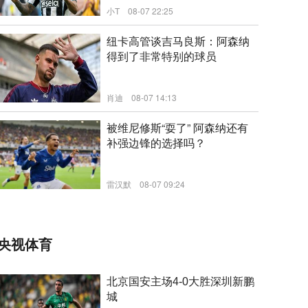
小T
08-07 22:25
新闻
纽卡高管谈吉马良斯：阿森纳
得到了非常特别的球员
肖迪
08-07 14:13
新闻
被维尼修斯“耍了” 阿森纳还有
补强边锋的选择吗？
雷汉默
08-07 09:24
新闻