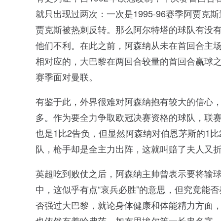
就只出现过两次：一次是1995-96赛季阿贾克斯
贾克斯被热刺反转。那么阿尔特塔的球队有没
他们不利。在此之前，阿森纳从未在首回合主
相对应的，大巴黎在两回合较量的首回合赢球之后
赛季面对曼联。
有鉴于此，外界很难对阿森纳抱有较大的信心
多。作为要全力争取欧冠决赛资格的球队，联
也是1比2告负，但显然阿森纳对伯恩茅斯的1
队，枪手却是全主力出阵，这就叫赔了夫人又
英超吃到败仗之后，阿森纳主帅曾表示要将输
中，这似乎有点“哀兵必胜”的意思，但究竟能
否强过大巴黎，就论身体健康和体能精力方面
也依然有着哈弗茨、加布里埃尔等一长串名字