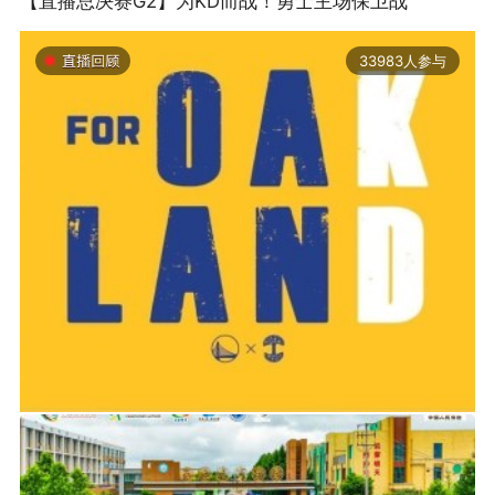
【直播总决赛G2】为KD而战！勇士主场保卫战
纳乌球场能够出现奇迹。
33983人参与
2019-06-14 01:03
2026年中国轮滑刷街竞速公开赛（山东莒县站）