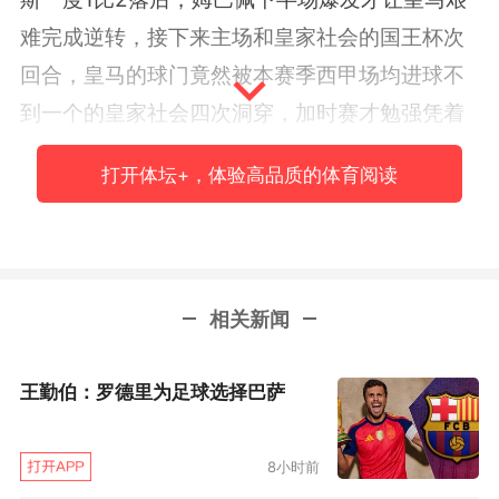
难完成逆转，接下来主场和皇家社会的国王杯次
回合，皇马的球门竟然被本赛季西甲场均进球不
到一个的皇家社会四次洞穿，加时赛才勉强凭着
吕迪格的绝杀进入决赛。随后继续主场迎战瓦伦
打开体坛+，体验高品质的体育阅读
西亚，皇马的运势也在连场绝杀后消耗殆尽，最
后时刻被青训时代的故人杜罗绝杀并吞下失利，
距离西甲卫冕又远了一步。
相关新闻
对阵皇家社会拙劣的表现过后，西班牙媒体曾撰
文表示，皇马教练组已认定阿拉巴无法再在重要
王勤伯：罗德里为足球选择巴萨
比赛中担纲首发。但由于费兰·门迪尚未复出，安
切洛蒂还是在这场关键战中押宝更有经验的阿拉
8小时前
巴，让他出现在了首发左后卫位置上。尽管下半