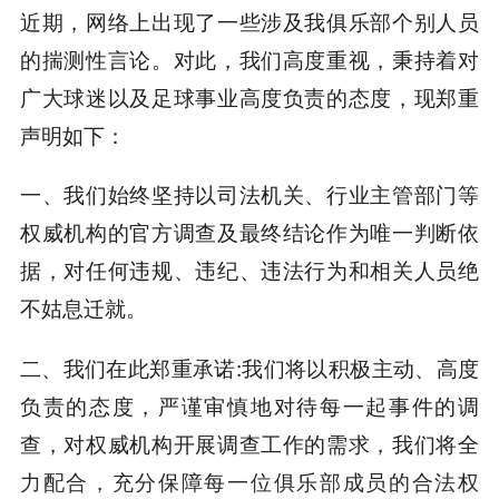
近期，网络上出现了一些涉及我俱乐部个别人员
的揣测性言论。对此，我们高度重视，秉持着对
广大球迷以及足球事业高度负责的态度，现郑重
声明如下：
一、我们始终坚持以司法机关、行业主管部门等
权威机构的官方调查及最终结论作为唯一判断依
据，对任何违规、违纪、违法行为和相关人员绝
不姑息迁就。
二、我们在此郑重承诺:我们将以积极主动、高度
负责的态度，严谨审慎地对待每一起事件的调
查，对权威机构开展调查工作的需求，我们将全
力配合，充分保障每一位俱乐部成员的合法权