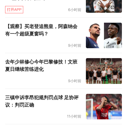
6小时前
【观察】买老登追熊皇，阿森纳会
有一个超级夏窗吗？
9小时前
去年少林修心今年巴黎修技！文班
夏日继续苦练进化
9小时前
三镇申诉李昂犯规判罚点球 足协评
议：判罚正确
11小时前