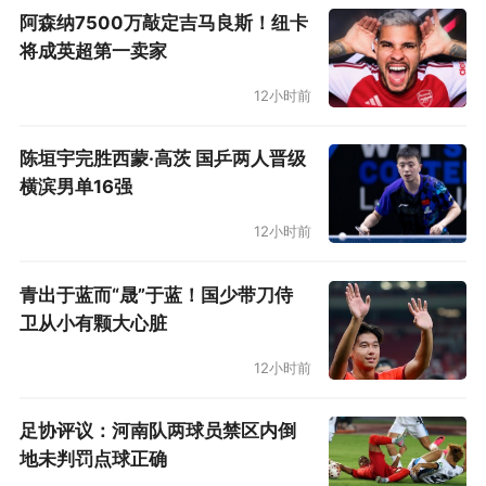
阿森纳7500万敲定吉马良斯！纽卡
将成英超第一卖家
12小时前
陈垣宇完胜西蒙·高茨 国乒两人晋级
横滨男单16强
12小时前
青出于蓝而“晟”于蓝！国少带刀侍
卫从小有颗大心脏
12小时前
足协评议：河南队两球员禁区内倒
地未判罚点球正确