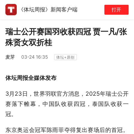
《体坛周报》新闻客户端
打开
瑞士公开赛国羽收获四冠 贾一凡/张
殊贤女双折桂
麦芽
03-24 16:35
体坛+原创
体坛周报全媒体发布
3月23日，世界羽联官方消息，2025年瑞士公开
赛落下帷幕，中国队收获四冠，泰国队收获一
冠。
东京奥运会冠军陈雨菲夺得复出赛场后的首冠。