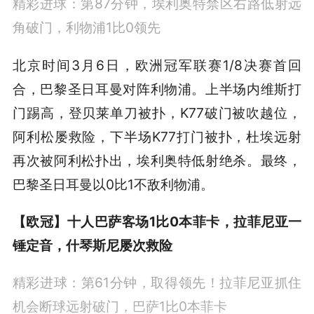
精彩进球：第87分钟，埃利奥特禁区右路低射远
角破门，利物浦1比0领先
北京时间3月6日，欧洲冠军联赛1/8决赛首回
合，巴黎圣日耳曼对阵利物浦。上半场内维斯打
门踢高，登贝莱单刀被扑，K77破门被吹越位，
阿利松屡救险，下半场K77打门被扑，杜埃远射
再次被阿利松扑出，埃利奥特低射绝杀。最终，
巴黎圣日耳曼以0比1不敌利物浦。
【欧冠】十人巴萨客场1比0本菲卡，拉菲尼亚一
锤定音，什琴斯尼屡次救险
精彩进球：第61分钟，取得领先！拉菲尼亚抓住
机会断球远射破门，巴萨1比0本菲卡