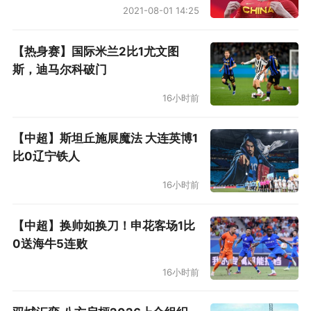
看他要么和拜仁续约，要么加盟巴黎。法尔克表
2021-08-01 14:25
示，拜仁与基米希仍然有续约的可能，俱乐部对
此感到乐观。除拜仁之外，巴黎也是基米希的选
【热身赛】国际米兰2比1尤文图
斯，迪马尔科破门
择，他已经收到了一份的具体报价。不过，目前
并不确定基米希是否愿意带着家人和四个孩子搬
16小时前
到巴黎，在去年夏天，他就已经拒绝过对方的邀
【中超】斯坦丘施展魔法 大连英博1
约。此外，阿森纳对基米希的追求并没有实际进
比0辽宁铁人
展。目前情况来看，基米希要么留在拜仁，要么
16小时前
免签加盟巴黎。根据此前报道，拜仁原计划和基
米希涨薪续约，但因球员犹豫太久而撤回了报
【中超】换帅如换刀！申花客场1比
价。对此，法尔克跟进报道称，双方目前已重启
0送海牛5连败
了续约谈判，且都希望继续合作。有传言称，拜
16小时前
仁在和基米希商谈一份为期四年的合同。