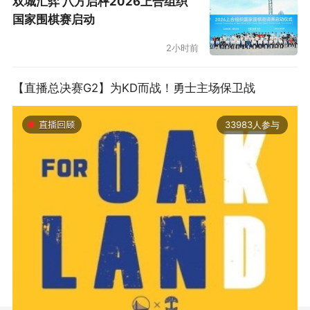
双城汇弈 八方启枰2026上合组织
英媒：伯恩茅斯19岁中卫怀森是皇马主要目标，
国家围棋赛启动
球员解约金5000万镑
2小时前
据英国媒体talkSPORT消息，伯恩茅斯中卫怀森
【直播总决赛G2】为KD而战！勇士主场保卫战
是皇马主要目标。怀森现年19岁，司职中卫，去
年夏天从尤文加盟伯恩茅斯，本赛季已为伯恩茅
33983人参与
斯出战21场英超并打进2球。英媒talkSPORT报
道称，怀森是皇马的主要目标，他的合同中有约
5000万镑解约条款，这意味着如果皇马跟进兴
趣，伯恩茅斯有机会获得巨额利润。与此同时，
皇马主帅安切洛蒂仍然欣赏埃弗顿中卫布兰斯维
特，talkSPORT本周还报道称，皇马关注水晶宫
中场亚当·沃顿。
2019-06-14 01:03