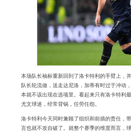
本场队长袖标重新回到了洛卡特利的手臂上，
队长轮流做，送走达尼洛，加蒂有时过于冲动
本就不该出现在选项里。看起来只有洛卡特利
尤文球迷，经常背锅，任劳任怨。
洛卡特利今天同时兼顾了组织和前插的责任，
言也就不攻自破了。就整个赛季的维度而言，