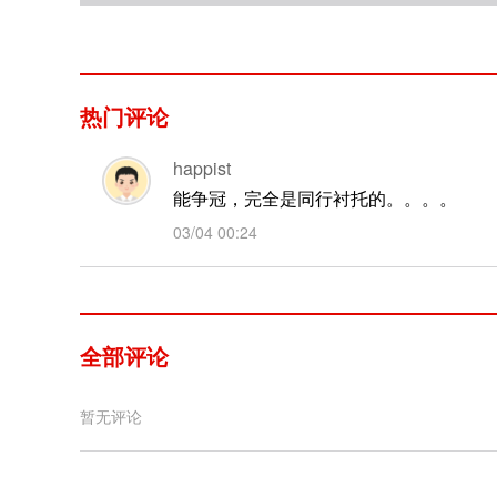
热门评论
happist
能争冠，完全是同行衬托的。。。。
03/04 00:24
全部评论
暂无评论