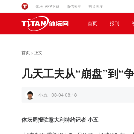
体坛+APP下载
微信关注
抖音关注
首页
报刊
首页
>
正文
几天工夫从“崩盘”到“
小五
03-04 08:18
体坛周报驻意大利特约记者 小五