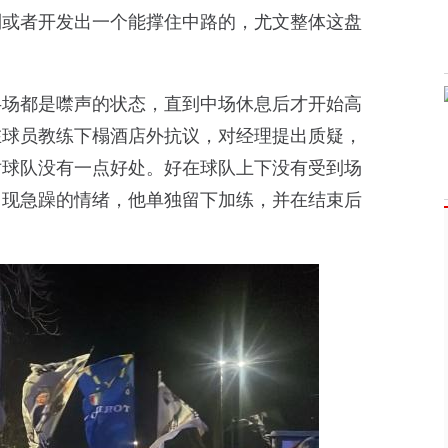
到或者开发出一个能撑住中路的，尤文整体这盘
半场都是噤声的状态，直到中场休息后才开始高
在球员教练下榻酒店外抗议，对经理提出质疑，
对球队没有一点好处。好在球队上下没有受到场
出现急躁的情绪，他单独留下加练，并在结束后