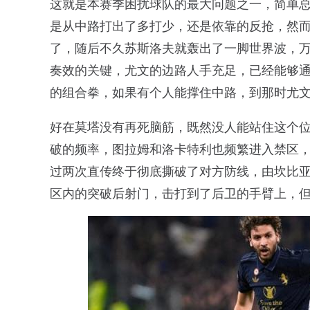
这就是本赛季困扰球队的最大问题之一，简单
是从中路打出了多打少，还是依靠的反抢，然
了，随后不久苏斯洛夫就轰出了一脚世界波，万
奏效的关键，尤文的边路人手充足，已经能够
的组合拳，如果有个人能撑住中路，到那时尤
好在莫塔没有再死脑筋，既然没人能站住这个
破的频率，图拉姆和洛卡特利也频繁进入禁区，
过两次直传终于彻底撕破了对方防线，由坎比
区内的突破后射门，击打到了后卫的手臂上，