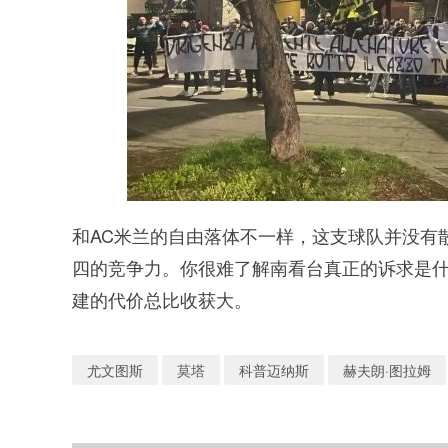
和AC米兰的自由落体不一样，这支球队并没有
四的竞争力。你很难了解南看台真正的诉求是
建的代价总比收获大。
尤文图斯
莫塔
科普迈纳斯
赫夫朗·图拉姆