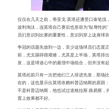
仅仅在几天之前，蒂亚戈·莫塔还遭受口诛笔伐
波利淘汰，连莫塔自己赛后也形容为“耻辱性的”
员们意识到比赛的重要性，意识到穿上这身球
争冠的话题先放到一边，至少这场球员们态度
前，尤文踢得很艰难，尤其是上半场，莫塔排
发，这是球迷心中的最强中场组合，但并没有
莫塔此前只有一次把他们三人排进先发，那场比
在的，这也显示出莫塔依赖科普迈纳斯的原因
不是科普迈纳斯，他也试过道格拉斯·路易斯，
置上效果都不好。