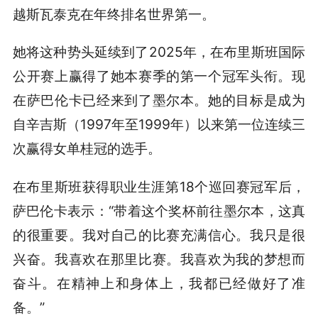
越斯瓦泰克在年终排名世界第一。
她将这种势头延续到了2025年，在布里斯班国际
公开赛上赢得了她本赛季的第一个冠军头衔。现
在萨巴伦卡已经来到了墨尔本。她的目标是成为
自辛吉斯（1997年至1999年）以来第一位连续三
次赢得女单桂冠的选手。
在布里斯班获得职业生涯第18个巡回赛冠军后，
萨巴伦卡表示：“带着这个奖杯前往墨尔本，这真
的很重要。我对自己的比赛充满信心。我只是很
兴奋。我喜欢在那里比赛。我喜欢为我的梦想而
奋斗。在精神上和身体上，我都已经做好了准
备。”