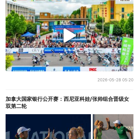
2026-05-28 05:20
加拿大国家银行公开赛：西尼亚科娃/张帅组合晋级女
双第二轮