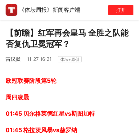
《体坛周报》新闻客户端
打开
【前瞻】红军再会皇马 全胜之队能
否复仇卫冕冠军？
雷汉默
11-27 16:21
体坛+原创
欧冠联赛阶段第5轮
周四凌晨
01:45 贝尔格莱德红星vs斯图加特
01:45 格拉茨风暴vs赫罗纳