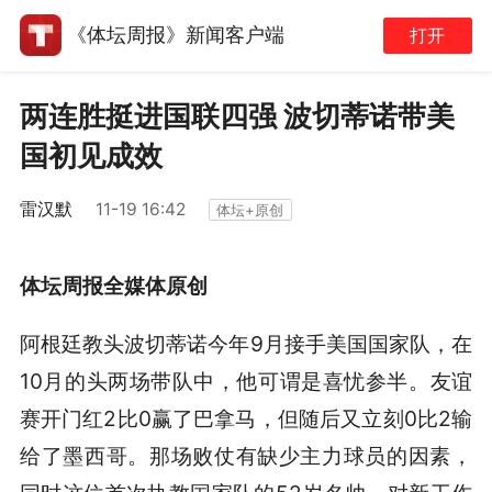
《体坛周报》新闻客户端
打开
两连胜挺进国联四强 波切蒂诺带美
国初见成效
雷汉默
11-19 16:42
体坛+原创
体坛周报全媒体原创
阿根廷教头波切蒂诺今年9月接手美国国家队，在
10月的头两场带队中，他可谓是喜忧参半。友谊
赛开门红2比0赢了巴拿马，但随后又立刻0比2输
给了墨西哥。那场败仗有缺少主力球员的因素，