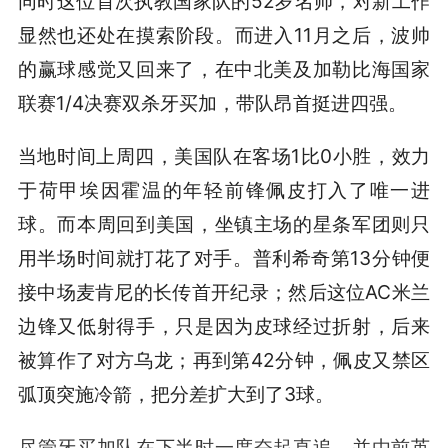
同时这位首次执教国家队的52岁名帅，对新工作
显然也还处在摸索阶段。而进入11月之后，波帅
的赢球感觉又回来了，在中北美及加勒比海国家
联赛1/4决赛双杀牙买加，带队昂首挺进四强。
当地时间上周四，美国队在客场1比0小胜，效力
于荷甲埃因霍温的年轻前锋佩皮打入了唯一进
球。而本周回到美国，坐镇主场的星条军团则只
用半场时间就打花了对手。普利希奇第13分钟便
接中场麦肯尼的长传首开纪录；然后这位AC米兰
边锋又低射得手，只是因为皮球经过折射，后来
被算作了对方乌龙；再到第42分钟，佩皮又禁区
弧顶突施冷箭，把分差扩大到了3球。
尽管牙买加队在下半时一度奋起直追，并由前英