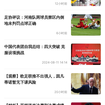
12小时前
足协评议：河南队两球员禁区内倒
地未判罚点球正确
6小时前
中国代表团自我总结：四大突破 克
服设项挑战
2024-08-11 14:14
【观察】欧足联推不出强人，因凡
蒂诺暂无下课风险
20小时前