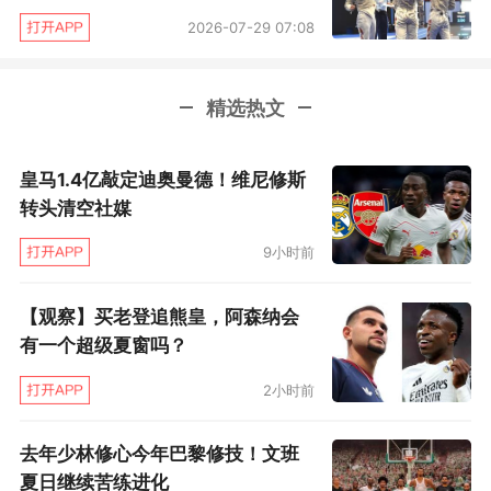
星压阵。梅开二度的格雷大概能算半个，这位如
2026-07-29 07:08
今在沙特达曼协作踢球的前莱斯特、埃弗顿球
员，怎么说也有过英超冠军的奖牌。而首发右边
精选热文
锋利昂·贝利更是在几年前红极一时，媒体还炒作
过他入选比利时或者英格兰国家队的可能。但事
皇马1.4亿敲定迪奥曼德！维尼修斯
实上美国队不仅赢在了个人实力，战术上也搅得
转头清空社媒
对手非常头晕。
9小时前
看得出来波切蒂诺有一些新的设计，比如说让富
【观察】买老登追熊皇，阿森纳会
勒姆左后卫罗宾逊位置内收，同时大幅度前插配
有一个超级夏窗吗？
合小维拉的拉边和“10号位”普利希奇的自由跑
2小时前
动，这样就在左侧形成了极强的压迫力，让对面
的右边锋利昂·贝利根本无处发力。另外中场麦肯
去年少林修心今年巴黎修技！文班
尼又不时往右侧拉边，配以右前卫穆萨的回收换
夏日继续苦练进化