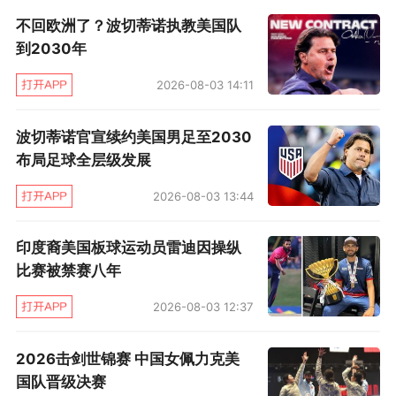
他们的控球率是对方的两倍（67%对33%），全
不回欧洲了？波切蒂诺执教美国队
场传球691次更是碾压对手的339次，射门16次
到2030年
也远多于牙买加的9次。
2026-08-03 14:11
表面上来看，美国队像是赢在了球星，他们的王
波切蒂诺官宣续约美国男足至2030
牌选手统统发挥出色，而牙买加则少了“头牌中
布局足球全层级发展
锋”安东尼奥。由于停赛的缘故，效力英超西汉姆
2026-08-03 13:44
的安东尼奥没能参加对美国的首回合比赛，而次
回合他也缺阵，原因据牙买加主帅透露，是“护照
印度裔美国板球运动员雷迪因操纵
丢了来不及补办”。这理由听起来有点搞笑，但无
比赛被禁赛八年
独有偶，此番同样没去美国的英甲查尔顿前锋卡
2026-08-03 12:37
海姆·迪克逊也是“找不到护照”。
2026击剑世锦赛 中国女佩力克美
不过就算缺了安东尼奥，牙买加队也不是没有球
国队晋级决赛