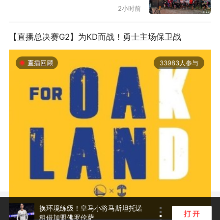
2小时前
【直播总决赛G2】为KD而战！勇士主场保卫战
33983人参与
2019-06-14 01:03
换环境练级！皇马小将马斯坦托诺
租借加盟佛罗伦萨