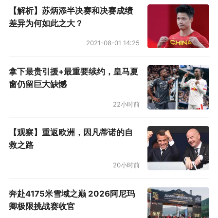
【解析】苏炳添半决赛和决赛成绩
差异为何如此之大？
2021-08-01 14:25
拿下最贵引援+最重要续约，皇马夏
窗仍留巨大缺憾
22小时前
【观察】重返欧洲，因凡蒂诺的自
救之路
20小时前
奔赴4175米雪域之巅 2026阿尼玛
卿极限挑战赛收官