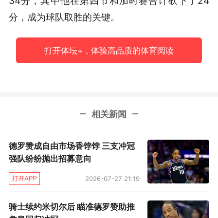
34分，其中他在第四节和加时赛合计砍下了24
分，成为球队取胜的关键。
打开体坛+，体验高品质的体育阅读
相关新闻
德罗赞成自由市场香饽饽 三支冲冠
强队纷纷抛出招募意向
2026-07-27 21:19
骑士续约米切尔后 瞄准德罗赞助推