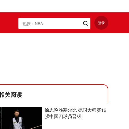
登录
相关阅读
徐思险胜塞尔比 德国大师赛16
强中国四球员晋级