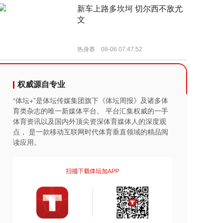
权威源自专业
“体坛+”是体坛传媒集团旗下《体坛周报》及诸多体
育类杂志的唯一新媒体平台。 平台汇集权威的一手
体育资讯以及国内外顶尖资深体育媒体人的深度观
点， 是一款移动互联网时代体育垂直领域的精品阅
读应用。