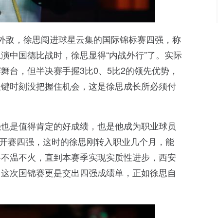
位外敌，徐思闯进球星云集的国际锦标赛四强，称
演中国德比战时，徐思显得“内战外行”了。实际
舞台，但半决赛手握3比0、5比2的领先优势，
关键时刻没把握住机会，这是徐思成长所必须付
强也是值得肯定的好成绩，也是他成为职业球员
公开赛四强，这时的徐思刚转入职业几个月，能
终不温不火，直到本赛季实现实质性进步，西安
，这次国锦赛更是交出四强成绩单，正如徐思自