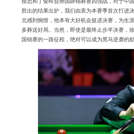
徐思和丁俊晖会师国际锦标赛四强战，对于中国
胜出的结果出炉，我们由衷为本赛季首次打进
北感到惋惜，他本有大好机会挺进决赛，为生
多葬送好局。当然，即使是最终止步半决赛，
国锦赛的一路征程，绝对可以成为黑马逆袭的