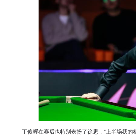
丁俊晖在赛后也特别表扬了徐思，“上半场我的