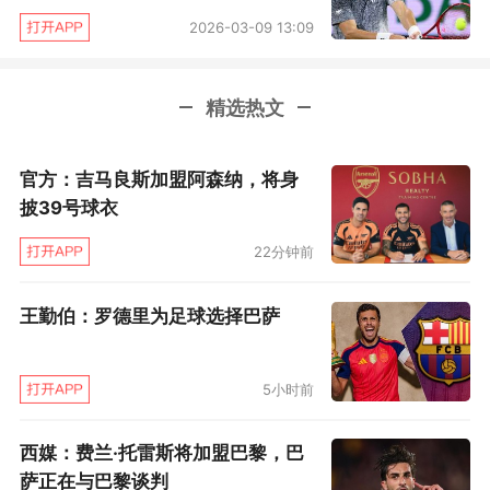
2026-03-09 13:09
丰塞卡不得已祭出B方案：福法纳成为单后腰，联
袂首发的穆萨和洛夫特斯-奇克则轮番向前冲击。
米兰上半场的绝大多数机会，都与两人相关：莫
精选热文
拉塔的绝妙脚后跟，几乎找到门前的穆萨，但皮
官方：吉马良斯加盟阿森纳，将身
球被奥利维拉奋力解围；丘库埃泽的底线传中，
披39号球衣
则瞄着洛夫特斯-奇克的头顶，可英格兰中场的头
槌被梅雷特得到。此役之前，那不勒斯在7场正式
22分钟前
比赛中仅仅丢掉1球，如果将这一点纳入考虑，米
王勤伯：罗德里为足球选择巴萨
兰在上半场的进攻表现不算太差，真正的问题来
自防守。
5小时前
这支米兰因何脆弱？联赛打响已经两个多月，丰
西媒：费兰·托雷斯将加盟巴黎，巴
塞卡依然没有建立起自己的防守体系，倘若当初
萨正在与巴黎谈判