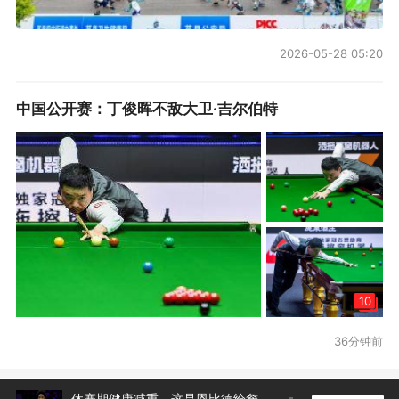
刻拿到如此多的积分，但俱乐部的目标是重返欧
战。类似地，蒂亚戈·莫塔将国米和那不勒斯认定
2026-05-28 05:20
为争冠大热，马罗塔和小因扎吉也一直忙着为己
方“降温”。丰塞卡的高调和实诚，让他成了亚平
中国公开赛：丁俊晖不敌大卫·吉尔伯特
宁足坛的一个异类。他对这份工作充满热爱，并
由衷地欣赏麾下的球员，但在现在的状况面前，
继续保持这样的高姿态，只会给他本人和俱乐部
带来额外的压力。
10
36分钟前