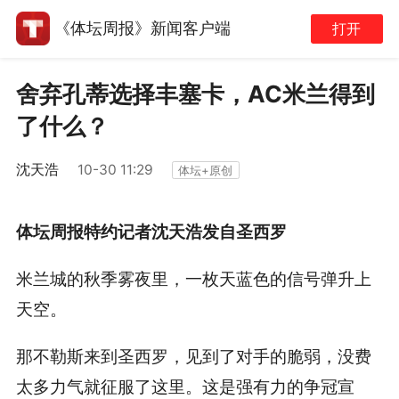
《体坛周报》新闻客户端
打开
舍弃孔蒂选择丰塞卡，AC米兰得到
了什么？
沈天浩
10-30 11:29
体坛+原创
体坛周报特约记者沈天浩发自圣西罗
米兰城的秋季雾夜里，一枚天蓝色的信号弹升上
天空。
那不勒斯来到圣西罗，见到了对手的脆弱，没费
太多力气就征服了这里。这是强有力的争冠宣